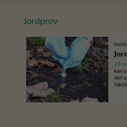
Jordprov
SKOGE
Jor
24 m
kan s
det s
fakti