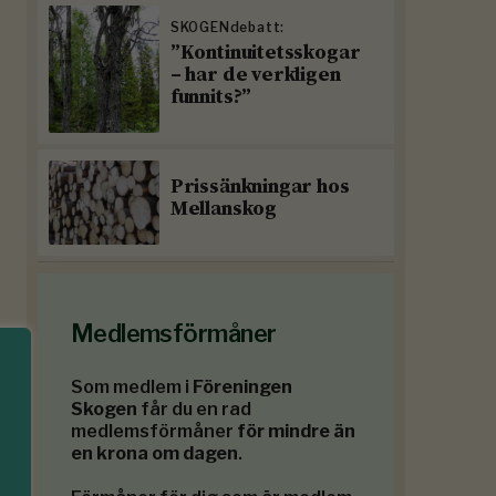
SKOGENdebatt:
”Kontinuitetsskogar
– har de verkligen
funnits?”
Prissänkningar hos
Mellanskog
Medlemsförmåner
Som medlem i
Föreningen
Skogen
får du en rad
medlemsförmåner
för mindre än
en krona om dagen
.