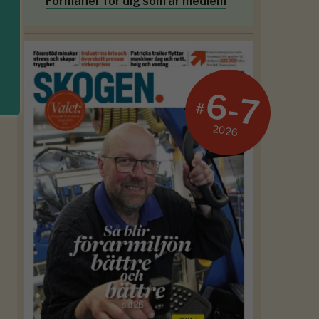
Förmåner för dig som är medlem
6-7
#
2026