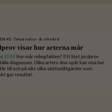
N #5: Tema natur- & viltvård
dprov visar hur arterna mår
aj 2024
Hur mår mångfalden? Ett litet jordprov
tälla diagnosen. Olika arters dna-spår kan visa hur
tår till och på sikt vilka skötselåtgärder som
skt ger resultat.