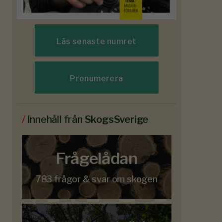
Läs senaste numret
Prenumerera
/
Innehåll från
SkogsSverige
Frågelådan
783 frågor & svar om skogen