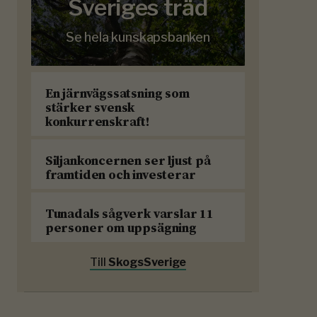
Sveriges träd
Se hela kunskapsbanken
En järnvägssatsning som
stärker svensk
konkurrenskraft!
Siljankoncernen ser ljust på
framtiden och investerar
Tunadals sågverk varslar 11
personer om uppsägning
Till
SkogsSverige