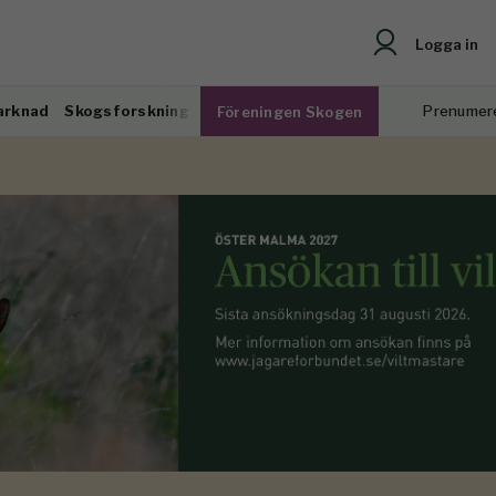
Logga in
arknad
Skogsforskning
Prenumer
Föreningen Skogen