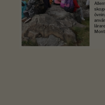
Allem
skoge
övnin
använ
lärar
Monte