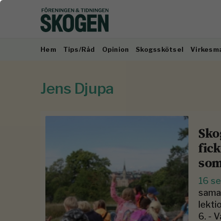
Hem
Tips/Råd
Opinion
Skogsskötsel
Virkesm
Jens Djupa
Sko
fic
som
16 s
samar
lekti
6. - 