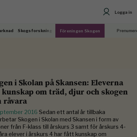
Logga in
arknad
Skogsforskning
Prenumer
Föreningen Skogen
gen i Skolan på Skansen: Eleverna
k kunskap om träd, djur och skogen
 råvara
eptember 2016
Sedan ett antal år tillbaka
betar Skogen i Skolan med Skansen i form av
oner från F-klass till årskurs 3 samt för årskurs 4-
Våra elever i årskurs 4 har fått kunskap om