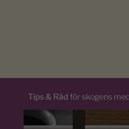
/
Tips & Råd
för skogens m