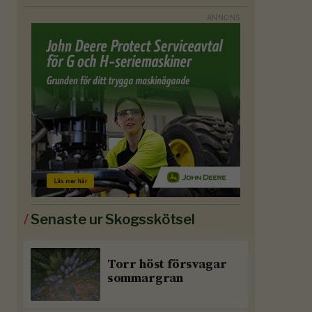
/
Senaste ur Skogsskötsel
Torr höst försvagar
sommargran