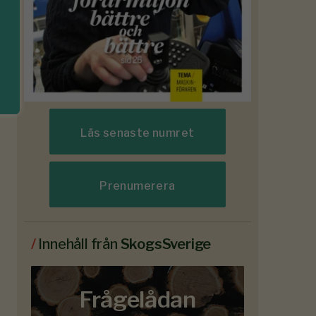
Läs senaste numret
Prenumerera
/
Innehåll från
SkogsSverige
Frågelådan