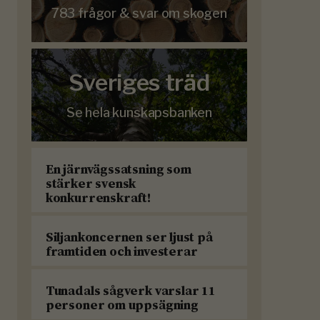
783 frågor & svar om skogen
Sveriges träd
Se hela kunskapsbanken
En järnvägssatsning som
stärker svensk
konkurrenskraft!
Siljankoncernen ser ljust på
framtiden och investerar
Tunadals sågverk varslar 11
personer om uppsägning