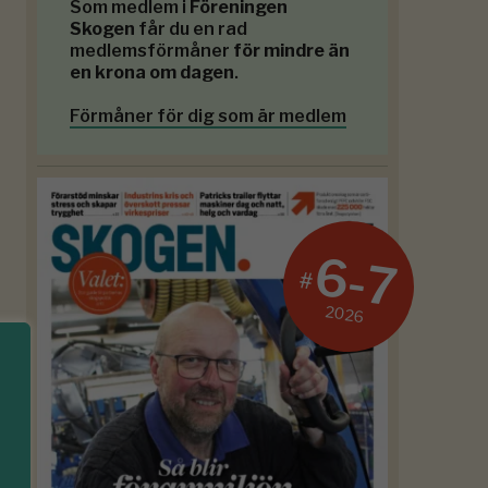
Som medlem i
Föreningen
Skogen
får du en rad
medlemsförmåner
för mindre än
en krona om dagen
.
Förmåner för dig som är medlem
6-7
#
2026