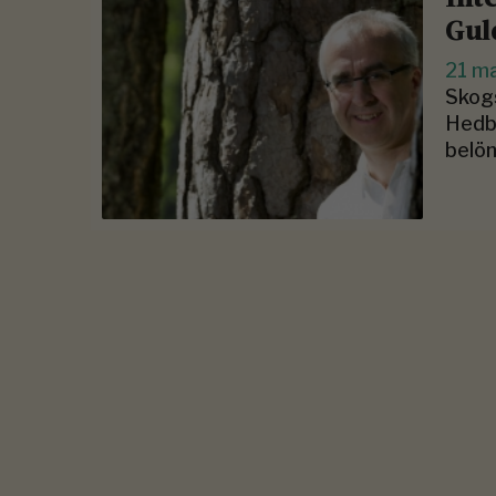
Gul
21 m
Skogs
Hedbe
belön