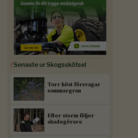
/
Senaste ur Skogsskötsel
Torr höst försvagar
sommargran
Efter storm följer
skadegörare