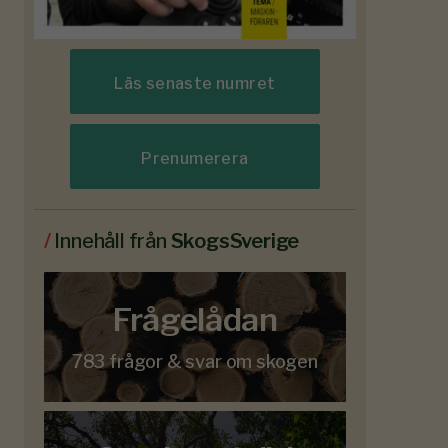
Läs senaste numret
Prenumerera
/
Innehåll från
SkogsSverige
Frågelådan
783 frågor & svar om skogen