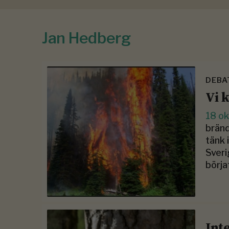
Jan Hedberg
DEBA
Vi 
18 o
bränd
tänk 
Sveri
börja
Int