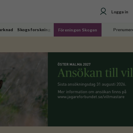
Logga in
arknad
Skogsforskning
Prenumer
Föreningen Skogen