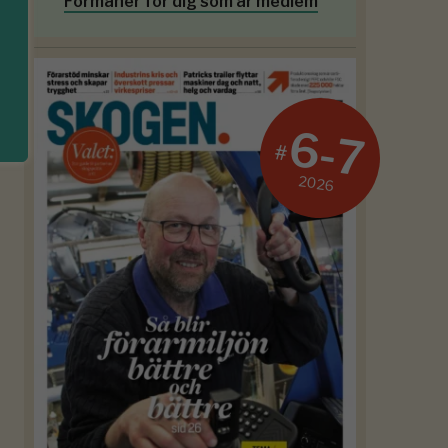
Förmåner för dig som är medlem
6-7
#
2026