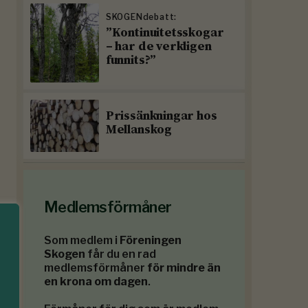
SKOGENdebatt:
”Kontinuitetsskogar
– har de verkligen
funnits?”
Prissänkningar hos
Mellanskog
Medlemsförmåner
Som medlem i
Föreningen
Skogen
får du en rad
medlemsförmåner
för mindre än
en krona om dagen
.