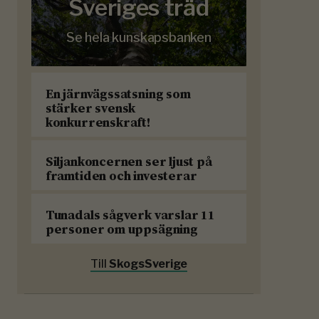
Sveriges träd
Se hela kunskapsbanken
En järnvägssatsning som
stärker svensk
konkurrenskraft!
Siljankoncernen ser ljust på
framtiden och investerar
Tunadals sågverk varslar 11
personer om uppsägning
Till
SkogsSverige