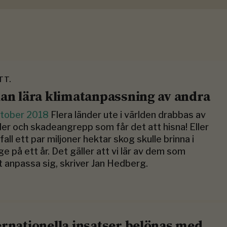
TT.
kan lära klimatanpassning av andra
ktober 2018
Flera länder ute i världen drabbas av
er och skadeangrepp som får det att hisna! Eller
ifall ett par miljoner hektar skog skulle brinna i
ge på ett år. Det gäller att vi lär av dem som
t anpassa sig, skriver Jan Hedberg.
ernationella insatser belönas med