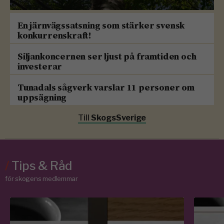
En järnvägssatsning som stärker svensk
konkurrenskraft!
Siljankoncernen ser ljust på framtiden och
investerar
Tunadals sågverk varslar 11 personer om
uppsägning
Till
SkogsSverige
/
Tips & Råd
för skogens medlemmar