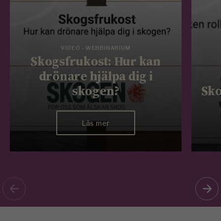
VIDEO - WEBBINARIUM
Skogsfrukost: Hur kan
drönare hjälpa dig i
skogen?
Sko
Läs mer