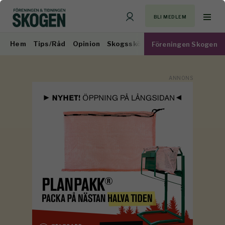
BLI MEDLEM
Hem
Tips/Råd
Opinion
Skogsskötsel
Virkesmarknad
Föreningen Skogen