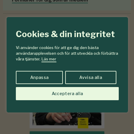
Cookies & din integritet
6-7
#
2026
Vi använder cookies för att ge dig den bästa
användarupplevelsen och för att utveckla och förbättra
våra tjänster.
Läs mer
Anpassa
Avvisa alla
Acceptera alla