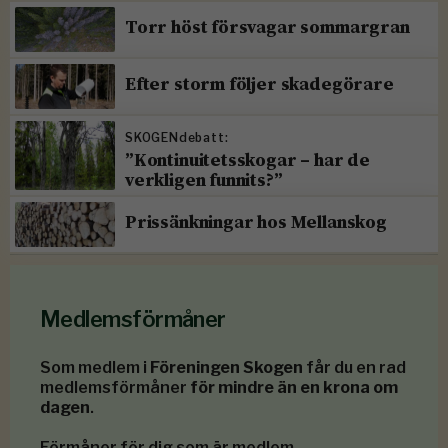
Torr höst försvagar sommargran
Efter storm följer skadegörare
SKOGENdebatt:
”Kontinuitetsskogar – har de
verkligen funnits?”
Prissänkningar hos Mellanskog
Medlemsförmåner
Som medlem i
Föreningen Skogen
får du en rad
medlemsförmåner
för mindre än en krona om
dagen
.
Förmåner för dig som är medlem