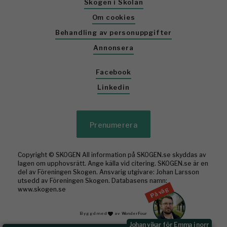
Skogen i Skolan
Om cookies
Behandling av personuppgifter
Annonsera
Facebook
Linkedin
Prenumerera
Copyright © SKOGEN All information på SKOGEN.se skyddas av
lagen om upphovsrätt. Ange källa vid citering. SKOGEN.se är en
del av Föreningen Skogen. Ansvarig utgivare: Johan Larsson
utsedd av Föreningen Skogen. Databasens namn:
På väg
www.skogen.se
Byggd med
av WonderFour
Johan vikar för Emma i norr