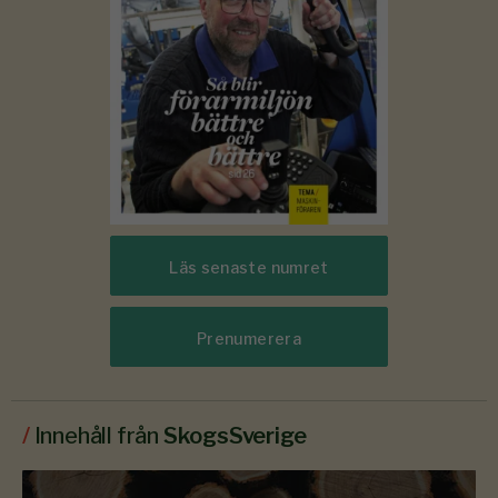
Läs senaste numret
Prenumerera
/
Innehåll från
SkogsSverige