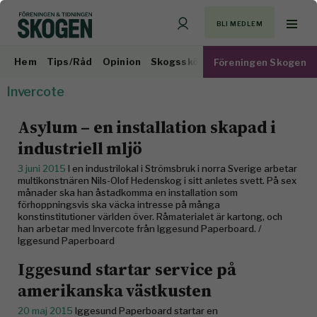
BLI MEDLEM
Hem
Tips/Råd
Opinion
Skogsskötsel
Virkesmarknad
Föreningen Skogen
Invercote
Asylum – en installation skapad i
industriell mljö
3 juni 2015
I en industrilokal i Strömsbruk i norra Sverige arbetar
multikonstnären Nils-Olof Hedenskog i sitt anletes svett. På sex
månader ska han åstadkomma en installation som
förhoppningsvis ska väcka intresse på många
konstinstitutioner världen över. Råmaterialet är kartong, och
han arbetar med Invercote från Iggesund Paperboard. /
Iggesund Paperboard
Iggesund startar service på
amerikanska västkusten
20 maj 2015
Iggesund Paperboard startar en