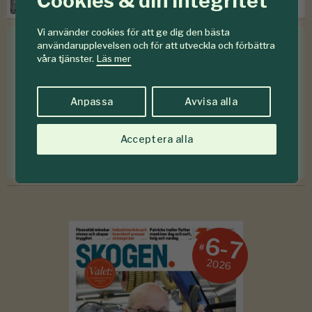
Cookies & din integritet
Vi använder cookies för att ge dig den bästa
användarupplevelsen och för att utveckla och förbättra
våra tjänster.
Läs mer
Medlemsförmåner
Som medlem i
Föreningen Skogen
får du en rad
Anpassa
Avvisa alla
medlemsförmåner
för mindre än en krona om
dagen
.
Acceptera alla
Förmåner för dig som är medlem
6-7
#
2026