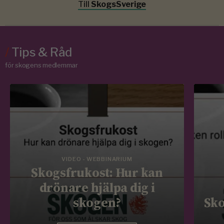
Till
SkogsSverige
/
Tips & Råd
för skogens medlemmar
VIDEO - WEBBINARIUM
Skogsfrukost: Hur kan
drönare hjälpa dig i
skogen?
Sko