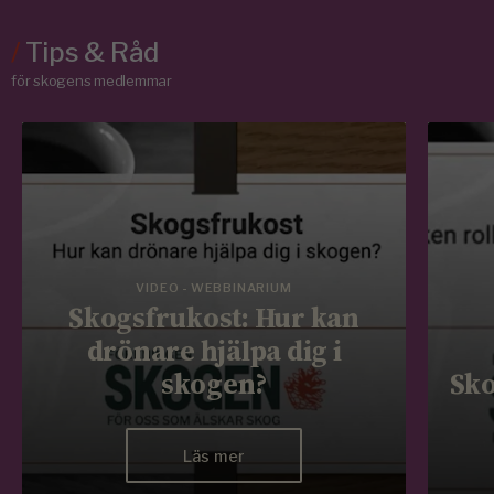
/
Tips & Råd
för skogens medlemmar
VIDEO - WEBBINARIUM
Skogsfrukost: Hur kan
drönare hjälpa dig i
skogen?
Sko
Läs mer