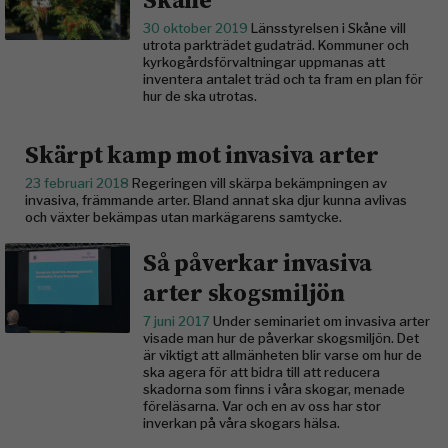
30 oktober 2019
Länsstyrelsen i Skåne vill
utrota parkträdet gudaträd. Kommuner och
kyrkogårdsförvaltningar uppmanas att
inventera antalet träd och ta fram en plan för
hur de ska utrotas.
Skärpt kamp mot invasiva arter
23 februari 2018
Regeringen vill skärpa bekämpningen av
invasiva, främmande arter. Bland annat ska djur kunna avlivas
och växter bekämpas utan markägarens samtycke.
Så påverkar invasiva
arter skogsmiljön
7 juni 2017
Under seminariet om invasiva arter
visade man hur de påverkar skogsmiljön. Det
är viktigt att allmänheten blir varse om hur de
ska agera för att bidra till att reducera
skadorna som finns i våra skogar, menade
föreläsarna. Var och en av oss har stor
inverkan på våra skogars hälsa.