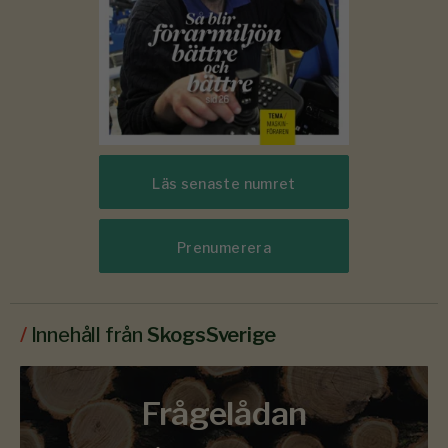
Läs senaste numret
Prenumerera
/
Innehåll från
SkogsSverige
Frågelådan