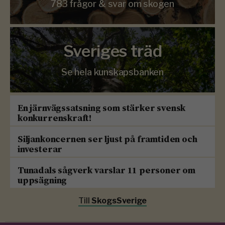
783 frågor & svar om skogen
Sveriges träd
Se hela kunskapsbanken
En järnvägssatsning som stärker svensk
konkurrenskraft!
Siljankoncernen ser ljust på framtiden och
investerar
Tunadals sågverk varslar 11 personer om
uppsägning
Till
SkogsSverige