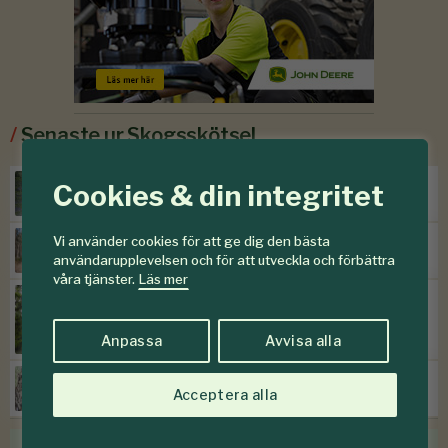
/
Senaste ur Skogsskötsel
Torr höst försvagar sommargran
Cookies & din integritet
Vi använder cookies för att ge dig den bästa
Efter storm följer skadegörare
användarupplevelsen och för att utveckla och förbättra
våra tjänster.
Läs mer
SKOGENdebatt:
”Kontinuitetsskogar – har de
verkligen funnits?”
Anpassa
Avvisa alla
Prissänkningar hos Mellanskog
Acceptera alla