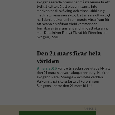
skogsbaserade branscher måste kunna få ett
tydligt kvitto på att placeringarna inte
medverkar till skövling och misshushållning
med naturresursen skog. Det är särskilt viktigt
nu. I den bioekonomi som måste växa fram för
att skapa en hållbar värld kommer den
förnybara råvarans användning att öka ännu
mer. Det skriver Bengt Ek, vd för Föreningen
Skogen, i SvD.
Den 21 mars firar hela
världen
8 mars 2016
För tre år sedan beslutade FN att
den 21 mars ska vara skogarnas dag. Nu firar
skogsbrukare i Sverige – och hela världen.
Välkomna på skogstårta till Föreningen
Skogens kontor den 21 mars kl 14!