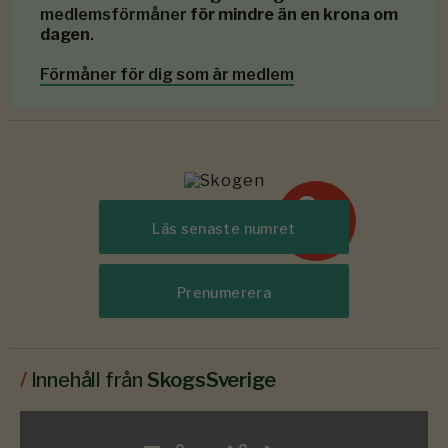
medlemsförmåner
för mindre än en krona om
dagen
.
Förmåner för dig som är medlem
6-7
#
Läs senaste numret
2026
Prenumerera
/
Innehåll från
SkogsSverige