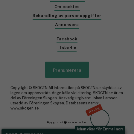
Om cookies
Behandling av personuppgifter
Annonsera
Facebook
Linkedin
Prenumerera
Copyright © SKOGEN All information på SKOGEN.se skyddas av
lagen om upphovsrätt. Ange källa vid citering. SKOGEN.se är en
del av Föreningen Skogen. Ansvarig utgivare: Johan Larsson
utsedd av Föreningen Skogen. Databasens namn:
www.skogen.se
På väg
Byggd med
av WonderFour
Johan vikar för Emma i norr