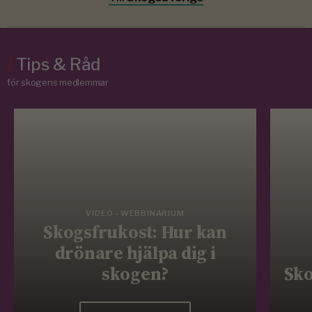
/
Tips & Råd
för skogens medlemmar
VIDEO - WEBBINARIUM
Skogsfrukost: Hur kan
drönare hjälpa dig i
skogen?
Sko