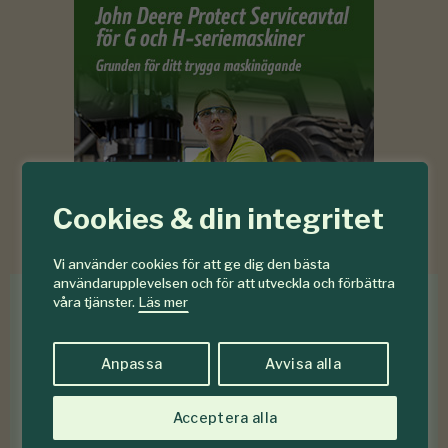
Cookies & din integritet
Vi använder cookies för att ge dig den bästa
användarupplevelsen och för att utveckla och förbättra
våra tjänster.
Läs mer
Med
eSKOGEN
får du en
nyhetsuppdatering till din e-
postadress. Helt gratis, en
Anpassa
Avvisa alla
gång i veckan.
Acceptera alla