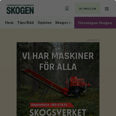
BLI MEDLEM
Hem
Tips/Råd
Opinion
Skogsskötsel
Virkesmarknad
Föreningen Skogen