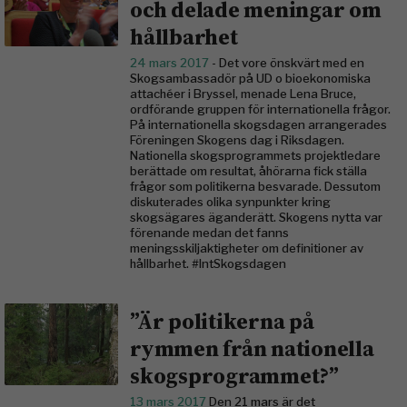
och delade meningar om
hållbarhet
24 mars 2017
- Det vore önskvärt med en
Skogsambassadör på UD o bioekonomiska
attachéer i Bryssel, menade Lena Bruce,
ordförande gruppen för internationella frågor.
På internationella skogsdagen arrangerades
Föreningen Skogens dag i Riksdagen.
Nationella skogsprogrammets projektledare
berättade om resultat, åhörarna fick ställa
frågor som politikerna besvarade. Dessutom
diskuterades olika synpunkter kring
skogsägares äganderätt. Skogens nytta var
förenande medan det fanns
meningsskiljaktigheter om definitioner av
hållbarhet. #IntSkogsdagen
”Är politikerna på
rymmen från nationella
skogsprogrammet?”
13 mars 2017
Den 21 mars är det