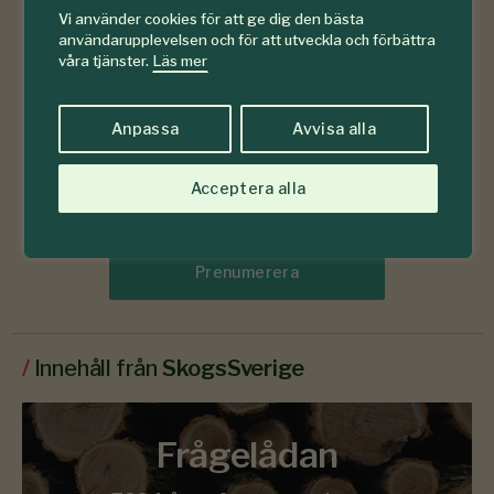
Vi använder cookies för att ge dig den bästa
användarupplevelsen och för att utveckla och förbättra
våra tjänster.
Läs mer
Anpassa
Avvisa alla
Acceptera alla
Läs senaste numret
Prenumerera
/
Innehåll från
SkogsSverige
Frågelådan