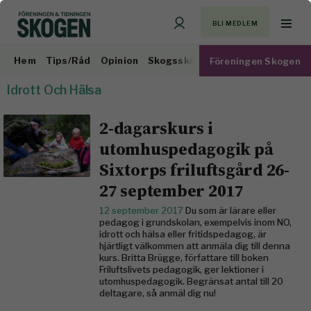
BLI MEDLEM
Hem
Tips/Råd
Opinion
Skogsskötsel
Virkesmarknad
Föreningen Skogen
Idrott Och Hälsa
2-dagarskurs i
utomhuspedagogik på
Sixtorps friluftsgård 26-
27 september 2017
12 september 2017
Du som är lärare eller
pedagog i grundskolan, exempelvis inom NO,
idrott och hälsa eller fritidspedagog, är
hjärtligt välkommen att anmäla dig till denna
kurs. Britta Brügge, författare till boken
Friluftslivets pedagogik, ger lektioner i
utomhuspedagogik. Begränsat antal till 20
deltagare, så anmäl dig nu!