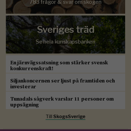
783 frågor & svar om skogen
Sveriges träd
Se hela kunskapsbanken
En järnvägssatsning som stärker svensk
konkurrenskraft!
Siljankoncernen ser ljust på framtiden och
investerar
Tunadals sågverk varslar 11 personer om
uppsägning
Till
SkogsSverige