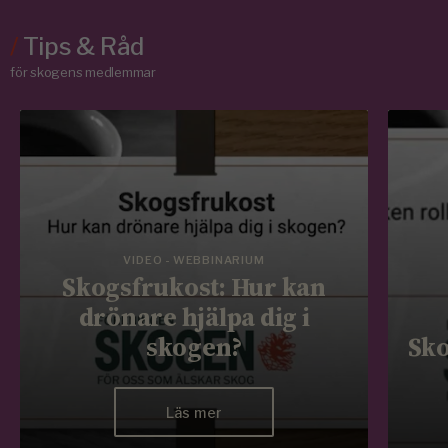
/
Tips & Råd
för skogens medlemmar
VIDEO - WEBBINARIUM
Skogsfrukost: Hur kan
drönare hjälpa dig i
skogen?
Sko
Läs mer