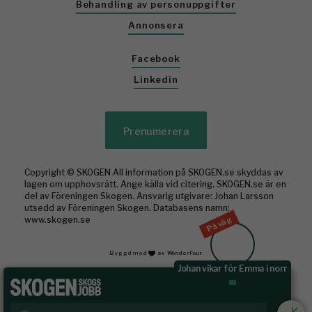
Behandling av personuppgifter
Annonsera
Facebook
Linkedin
Prenumerera
Copyright © SKOGEN All information på SKOGEN.se skyddas av
lagen om upphovsrätt. Ange källa vid citering. SKOGEN.se är en
del av Föreningen Skogen. Ansvarig utgivare: Johan Larsson
utsedd av Föreningen Skogen. Databasens namn:
På väg
www.skogen.se
Byggd med
av WonderFour
Johan vikar för Emma i norr