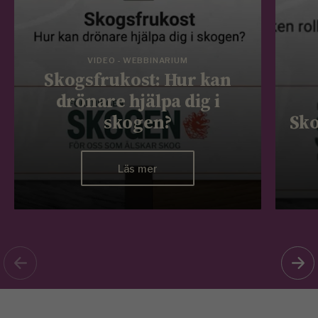
VIDEO - WEBBINARIUM
Skogsfrukost: Hur kan
drönare hjälpa dig i
skogen?
Sko
Läs mer