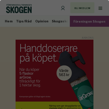
BLI MEDLEM
Hem
Tips/Råd
Opinion
Skogsskötsel
Virkesmarknad
Föreningen Skogen