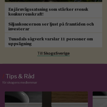
En järnvägssatsning som stärker svensk
konkurrenskraft!
Siljankoncernen ser ljust på framtiden och
investerar
Tunadals sågverk varslar 11 personer om
uppsägning
Till
SkogsSverige
/
Tips & Råd
för skogens medlemmar