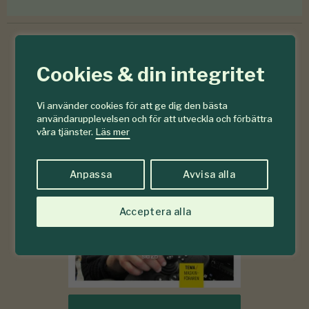
Cookies & din integritet
6-7
#
2026
Vi använder cookies för att ge dig den bästa
användarupplevelsen och för att utveckla och förbättra
våra tjänster.
Läs mer
Anpassa
Avvisa alla
Acceptera alla