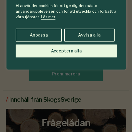
Vi använder cookies för att ge dig den bästa
användarupplevelsen och för att utveckla och förbättra
våra tjänster.
Läs mer
Anpassa
Avvisa alla
Acceptera alla
Läs senaste numret
Prenumerera
/
Innehåll från
SkogsSverige
Frågelådan