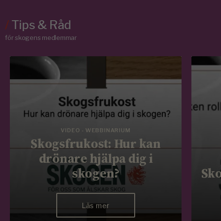
/
Tips & Råd
för skogens medlemmar
VIDEO - WEBBINARIUM
Skogsfrukost: Hur kan
drönare hjälpa dig i
skogen?
Sko
Läs mer