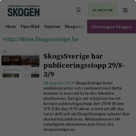
BLI MEDLEM
Hem
Tips/Råd
Opinion
Skogsskötsel
Virkesmarknad
Föreningen Skogen
Http://www.skogssverige.se
SkogsSverige har
publiceringsstopp 29/8-
3/9
28 augusti 2014
SkogsSverige byter
webbleverantör och i samband med detta
kommer vi även att byta den tekniska
plattformen. Det gör att vi behöver ha ett
kortare publiceringsstopp den 29/8 till den
3/9. Från den 4/9 räknar vi med att allt ska
vara i drift och att SkogsSveriges nyheter åter
ska kunna publiceras. Webbadressen blir
naturligtvis densamma som förut, dvs
skogssverige.se.