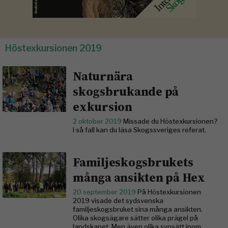
Höstexkursionen 2019
Naturnära
skogsbrukande på
exkursion
2 oktober 2019
Missade du Höstexkursionen?
I så fall kan du läsa Skogssveriges referat.
Familjeskogsbrukets
många ansikten på Hex
20 september 2019
På Höstexkursionen
2019 visade det sydsvenska
familjeskogsbruket sina många ansikten.
Olika skogsägare sätter olika prägel på
landskapet. Men även olika synsätt inom