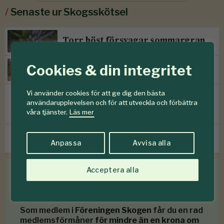
/
Senaste ur Skogsskötsel
Torr höst försvagar sommargran
Cookies & din integritet
Efter storm följer skadegörare
Vi använder cookies för att ge dig den bästa
SKOGENdebatt:
användarupplevelsen och för att utveckla och förbättra
”Kontinuitetsskogar – har de
våra tjänster.
Läs mer
verkligen funnits?”
Prissänkningar hos Mellanskog
Anpassa
Avvisa alla
Acceptera alla
Medlemsförmåner
Som medlem i
Föreningen Skogen
får du en rad
medlemsförmåner
för mindre än en krona om