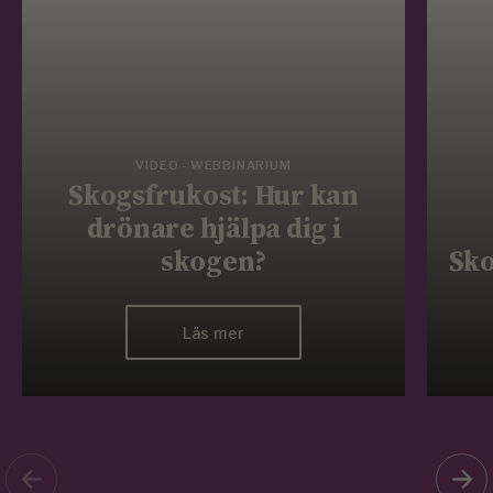
VIDEO - WEBBINARIUM
Skogsfrukost: Hur kan
drönare hjälpa dig i
skogen?
Sko
Läs mer