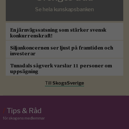
Se hela kunskapsbanken
En järnvägssatsning som stärker svensk
konkurrenskraft!
Siljankoncernen ser ljust på framtiden och
investerar
Tunadals sågverk varslar 11 personer om
uppsägning
Till
SkogsSverige
/
Tips & Råd
för skogens medlemmar