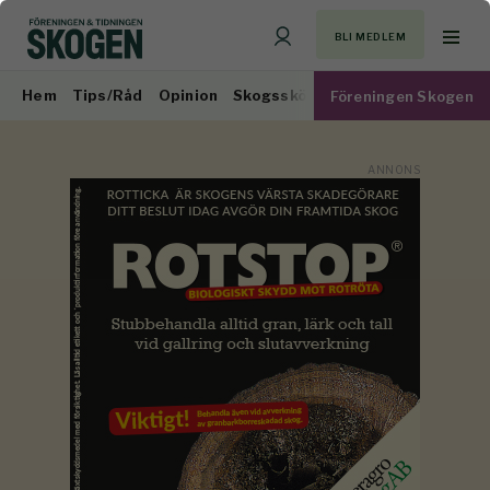
BLI MEDLEM
Hem
Tips/Råd
Opinion
Skogsskötsel
Virkesmarknad
Föreningen Skogen