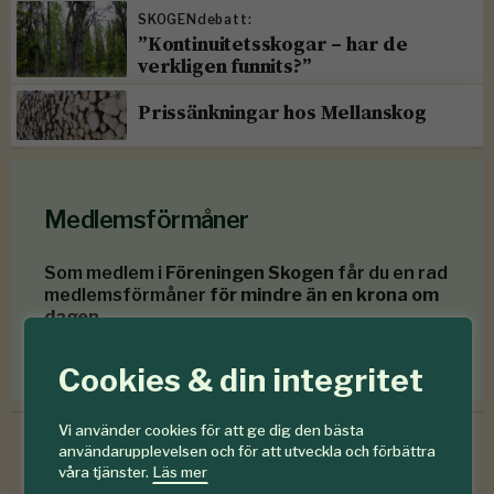
SKOGENdebatt:
”Kontinuitetsskogar – har de
verkligen funnits?”
Prissänkningar hos Mellanskog
Medlemsförmåner
Som medlem i
Föreningen Skogen
får du en rad
medlemsförmåner
för mindre än en krona om
dagen
.
Förmåner för dig som är medlem
Cookies & din integritet
Vi använder cookies för att ge dig den bästa
användarupplevelsen och för att utveckla och förbättra
våra tjänster.
Läs mer