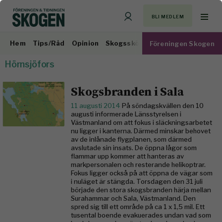
BLI MEDLEM
Hem
Tips/Råd
Opinion
Skogsskötsel
Virkesmarknad
Föreningen Skogen
Hörnsjöfors
Skogsbranden i Sala
11 augusti 2014
På söndagskvällen den 10
augusti informerade Länsstyrelsen i
Västmanland om att fokus i släckningsarbetet
nu ligger i kanterna. Därmed minskar behovet
av de inlånade flygplanen, som därmed
avslutade sin insats. De öppna lågor som
flammar upp kommer att hanteras av
markpersonalen och resterande helikoptrar.
Fokus ligger också på att öppna de vägar som
i nuläget är stängda. Torsdagen den 31 juli
började den stora skogsbranden härja mellan
Surahammar och Sala, Västmanland. Den
spred sig till ett område på ca 1 x 1,5 mil. Ett
tusental boende evakuerades undan vad som