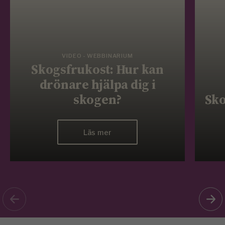
VIDEO - WEBBINARIUM
Skogsfrukost: Hur kan
drönare hjälpa dig i
skogen?
Sko
Läs mer