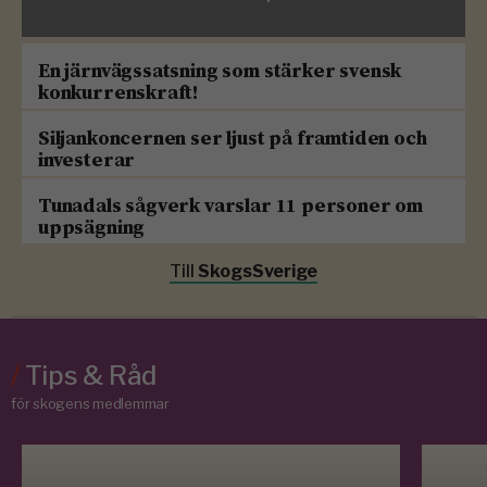
En järnvägssatsning som stärker svensk
konkurrenskraft!
Siljankoncernen ser ljust på framtiden och
investerar
Tunadals sågverk varslar 11 personer om
uppsägning
Till
SkogsSverige
/
Tips & Råd
för skogens medlemmar