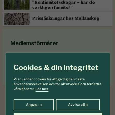
”Kontinuitetsskogar – har de
verkligen funnits?”
Prissänkningar hos Mellanskog
Medlemsförmåner
Som medlem i
Föreningen Skogen
får du en rad
medlemsförmåner
för mindre än en krona om
Cookies & din integritet
dagen
.
Förmåner för dig som är medlem
Vi använder cookies för att ge dig den bästa
användarupplevelsen och för att utveckla och förbättra
våra tjänster.
Läs mer
Anpassa
Avvisa alla
6-7
#