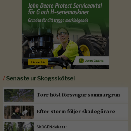
/
Senaste ur Skogsskötsel
Torr höst försvagar sommargran
Efter storm följer skadegörare
SKOGENdebatt: