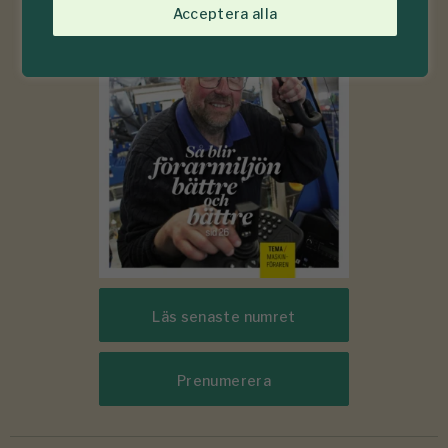
2026
Acceptera alla
Läs senaste numret
Prenumerera