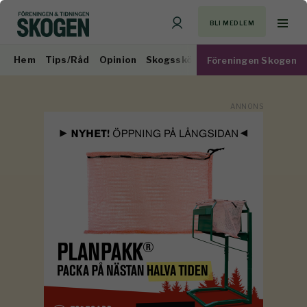
BLI MEDLEM
Hem
Tips/Råd
Opinion
Skogsskötsel
Virkesmarknad
Föreningen Skogen