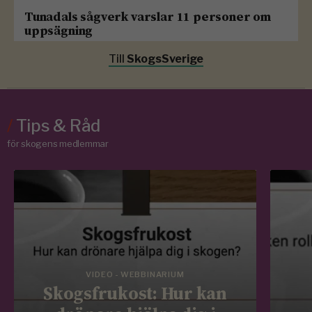
Tunadals sågverk varslar 11 personer om
uppsägning
Till
SkogsSverige
/
Tips & Råd
för skogens medlemmar
VIDEO - WEBBINARIUM
Skogsfrukost: Hur kan