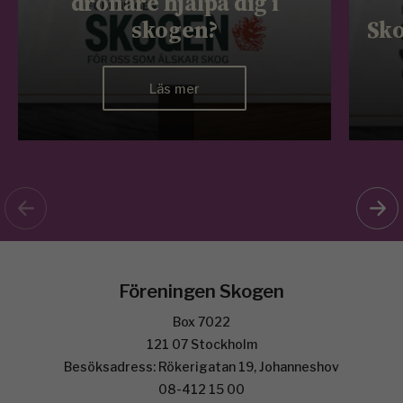
drönare hjälpa dig i
skogen?
Sko
Läs mer
Föreningen Skogen
Box 7022
121 07 Stockholm
Besöksadress: Rökerigatan 19, Johanneshov
08-412 15 00