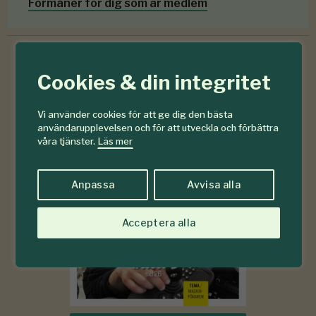
Förmåner för dig som är medlem
Cookies & din integritet
6-7
#
2026
Vi använder cookies för att ge dig den bästa
användarupplevelsen och för att utveckla och förbättra
våra tjänster.
Läs mer
Anpassa
Avvisa alla
Acceptera alla