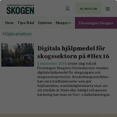
BLI MEDLEM
Hem
Tips/Råd
Opinion
Skogsskötsel
Virkesmarknad
Föreningen Skogen
Höjdvariation
Digitala hjälpmedel för
skogssektorn på #Hex16
1 september 2016
Under dag två på
Föreningen Skogens Höstexkursion visades
digitala hjälpmedel för skogsägare och
skogsentreprenörer. Användningsområden
kan vara trädhöjdsraster som ger
höjdvariation, markfuktighetskarta visar om
ett område är friskt eller fuktigt och genom
kartering kan man se forn- o kulturlämningar.