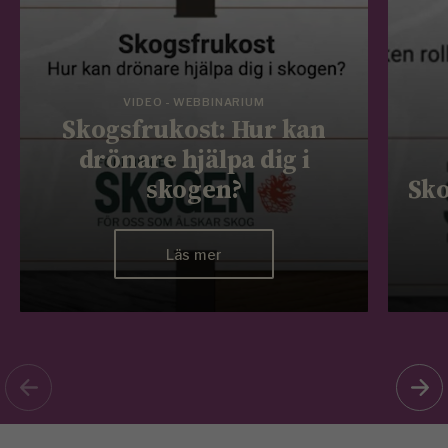
VIDEO - WEBBINARIUM
Skogsfrukost: Hur kan
drönare hjälpa dig i
skogen?
Sko
Läs mer