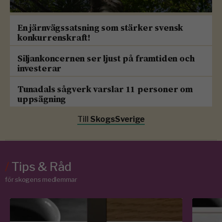
En järnvägssatsning som stärker svensk
konkurrenskraft!
Siljankoncernen ser ljust på framtiden och
investerar
Tunadals sågverk varslar 11 personer om
uppsägning
Till
SkogsSverige
/
Tips & Råd
för skogens medlemmar