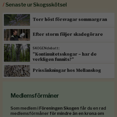
/
Senaste ur Skogsskötsel
Torr höst försvagar sommargran
Efter storm följer skadegörare
SKOGENdebatt:
”Kontinuitetsskogar – har de
verkligen funnits?”
Prissänkningar hos Mellanskog
Medlemsförmåner
Som medlem i
Föreningen Skogen
får du en rad
medlemsförmåner
för mindre än en krona om