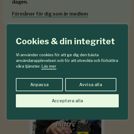
dagen
.
Förmåner för dig som är medlem
Cookies & din integritet
6-7
#
Vi använder cookies för att ge dig den bästa
användarupplevelsen och för att utveckla och förbättra
2026
våra tjänster.
Läs mer
Anpassa
Avvisa alla
Acceptera alla