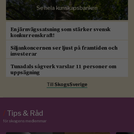
Se hela kunskapsbanken
En järnvägssatsning som stärker svensk
konkurrenskraft!
Siljankoncernen ser ljust på framtiden och
investerar
Tunadals sågverk varslar 11 personer om
uppsägning
Till
SkogsSverige
/
Tips & Råd
för skogens medlemmar