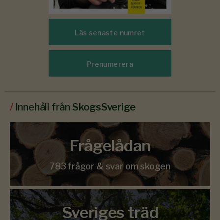
Läs senaste numret
Prenumerera
/
Innehåll från
SkogsSverige
Frågelådan
783 frågor & svar om skogen
Sveriges träd