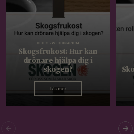
VIDEO - WEBBINARIUM
Skogsfrukost: Hur kan
drönare hjälpa dig i
skogen?
Sko
Läs mer