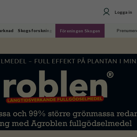
Logga in
arknad
Skogsforskning
Prenumer
Föreningen Skogen