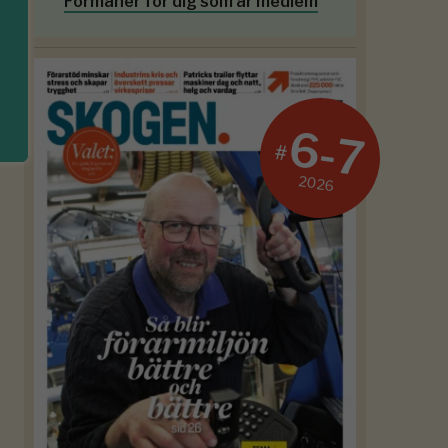
Förmåner för dig som är medlem
6-7
#
2026