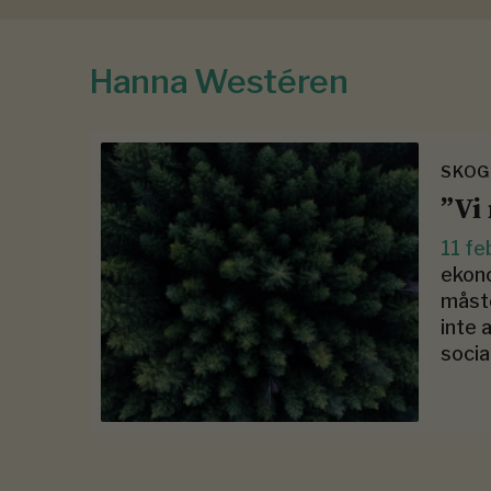
Hanna Westéren
SKOG
”Vi
11 fe
ekono
måste
inte 
socia