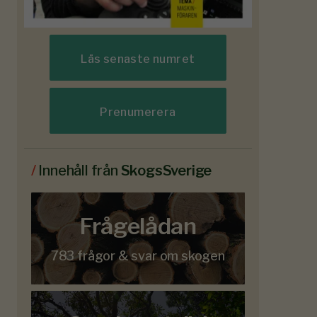
Läs senaste numret
Prenumerera
/
Innehåll från
SkogsSverige
Frågelådan
783 frågor & svar om skogen