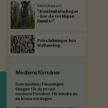
SKOGENdebatt:
”Kontinuitetsskogar
– har de verkligen
funnits?”
Prissänkningar hos
Mellanskog
Medlemsförmåner
Som medlem i
Föreningen
Skogen
får du en rad
medlemsförmåner
för mindre än
en krona om dagen
.