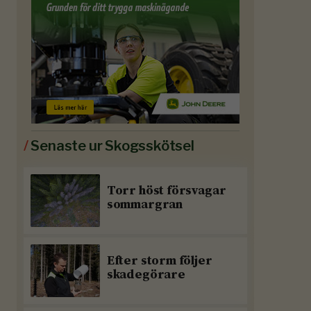
/
Senaste ur Skogsskötsel
Torr höst försvagar
sommargran
Efter storm följer
skadegörare