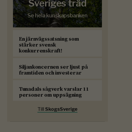
Sveriges träd
Se hela kunskapsbanken
En järnvägssatsning som
stärker svensk
konkurrenskraft!
Siljankoncernen ser ljust på
framtiden och investerar
Tunadals sågverk varslar 11
personer om uppsägning
Till
SkogsSverige