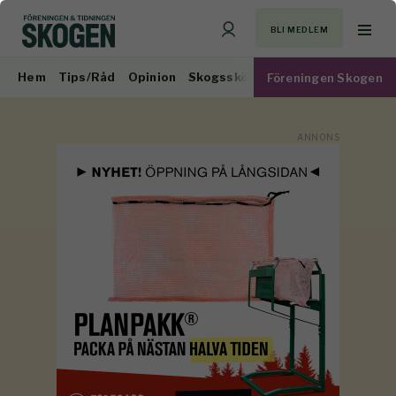
BLI MEDLEM
Hem
Tips/Råd
Opinion
Skogsskötsel
Virkesmarknad
Föreningen Skogen