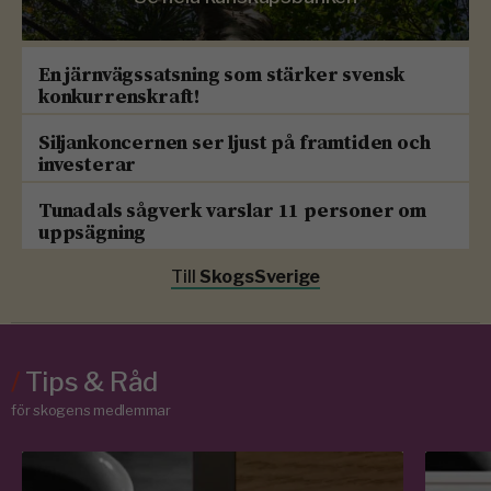
En järnvägssatsning som stärker svensk
konkurrenskraft!
Siljankoncernen ser ljust på framtiden och
investerar
Tunadals sågverk varslar 11 personer om
uppsägning
Till
SkogsSverige
/
Tips & Råd
för skogens medlemmar