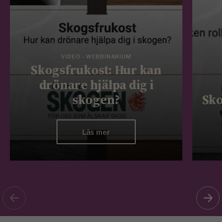
VIDEO - WEBBINARIUM
Skogsfrukost: Hur kan
drönare hjälpa dig i
skogen?
Sko
Läs mer