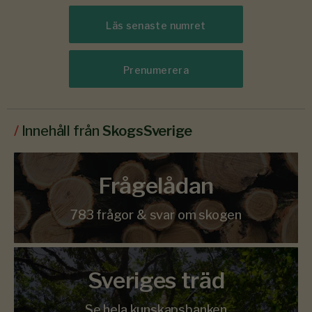
Läs senaste numret
Prenumerera
/
Innehåll från
SkogsSverige
Frågelådan
783 frågor & svar om skogen
Sveriges träd
Se hela kunskapsbanken