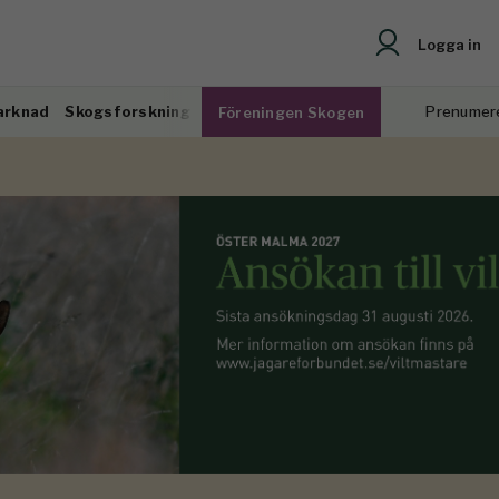
Logga in
arknad
Skogsforskning
Prenumer
Föreningen Skogen