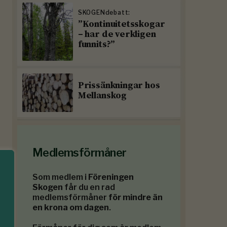
SKOGENdebatt:
”Kontinuitetsskogar
– har de verkligen
funnits?”
Prissänkningar hos
Mellanskog
Medlemsförmåner
Som medlem i
Föreningen
Skogen
får du en rad
medlemsförmåner
för mindre än
en krona om dagen
.