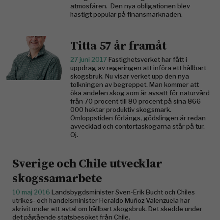
atmosfären. Den nya obligationen blev
hastigt populär på finansmarknaden.
Titta 57 år framåt
27 juni 2017
Fastighetsverket har fått i
uppdrag av regeringen att införa ett hållbart
skogsbruk. Nu visar verket upp den nya
tolkningen av begreppet. Man kommer att
öka an­delen skog som är avsatt för naturvård
från 70 procent till 80 procent på sina 866
000 hektar produktiv skogsmark.
Omloppstiden förlängs, gödslingen är redan
avvecklad och contortaskogarna står på tur.
Oj.
Sverige och Chile utvecklar
skogssamarbete
10 maj 2016
Landsbygdsminister Sven-Erik Bucht och Chiles
utrikes- och handelsminister Heraldo Muñoz Valenzuela har
skrivit under ett avtal om hållbart skogsbruk. Det skedde under
det pågående statsbesöket från Chile.