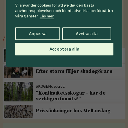
Vi använder cookies för att ge dig den bästa
användarupplevelsen och för att utveckla och förbättra
våra tjänster.
Läs mer
Anpassa
Avvisa alla
/
Senaste ur Skogsskötsel
Acceptera alla
Torr höst försvagar sommargran
Efter storm följer skadegörare
SKOGENdebatt:
”Kontinuitetsskogar – har de
verkligen funnits?”
Prissänkningar hos Mellanskog