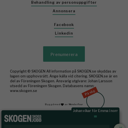
Behandling av personuppgifter
Annonsera
Facebook
Linkedin
Prenumerera
Copyright © SKOGEN All information på SKOGEN.se skyddas av
lagen om upphovsrätt. Ange källa vid citering. SKOGEN.se är en
del av Föreningen Skogen. Ansvarig utgivare: Johan Larsson
utsedd av Föreningen Skogen. Databasens namn:
På väg
www.skogen.se
Byggd med
av WonderFour
Johan vikar för Emma i norr