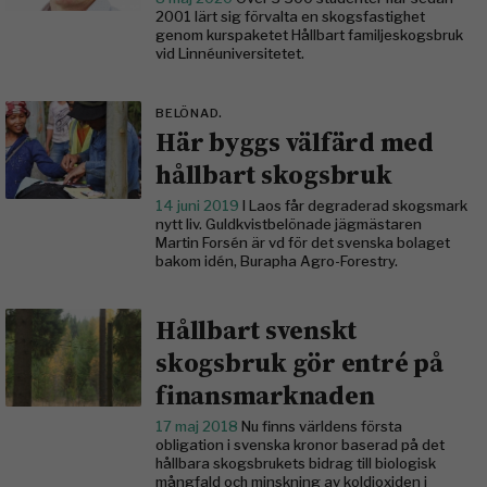
2001 lärt sig förvalta en skogsfastighet
genom kurspaketet Hållbart familjeskogsbruk
vid Linné­universitetet.
BELÖNAD.
Här byggs välfärd med
hållbart skogsbruk
14 juni 2019
I Laos får degraderad skogsmark
nytt liv. Guldkvistbelönade jägmästaren
Martin Forsén är vd för det svenska bolaget
bakom idén, Burapha Agro-Forestry.
Hållbart svenskt
skogsbruk gör entré på
finansmarknaden
17 maj 2018
Nu finns världens första
obligation i svenska kronor baserad på det
hållbara skogsbrukets bidrag till biologisk
mångfald och minskning av koldioxiden i