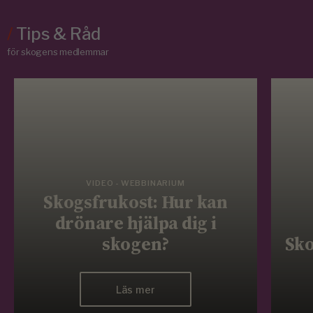
/
Tips & Råd
för skogens medlemmar
VIDEO - WEBBINARIUM
Skogsfrukost: Hur kan
drönare hjälpa dig i
skogen?
Sko
Läs mer