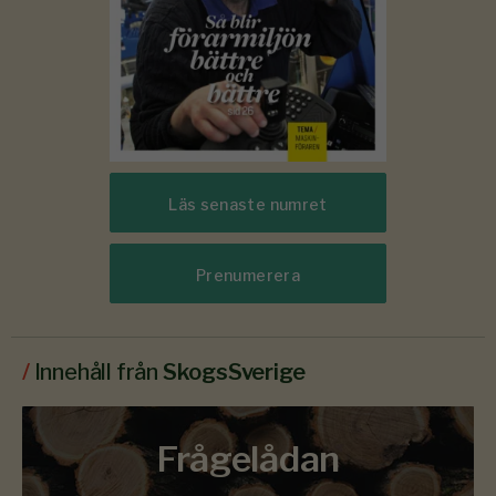
Läs senaste numret
Prenumerera
/
Innehåll från
SkogsSverige
Frågelådan