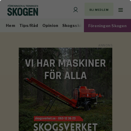
BLI MEDLEM
Hem
Tips/Råd
Opinion
Skogsskötsel
Virkesmarknad
Föreningen Skogen