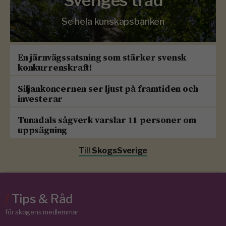
Sveriges träd
Se hela kunskapsbanken
En järnvägssatsning som stärker svensk
konkurrenskraft!
Siljankoncernen ser ljust på framtiden och
investerar
Tunadals sågverk varslar 11 personer om
uppsägning
Till
SkogsSverige
/
Tips & Råd
för skogens medlemmar