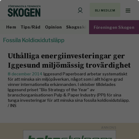
BLI MEDLEM
Hem
Tips/Råd
Opinion
Skogsskötsel
Virkesmarknad
Föreningen Skogen
Fossila Koldioxidutsläpp
Uthålliga energiinvesteringar ger
Iggesund miljömässig trovärdighet
8 december 2014
Iggesund Paperboard arbetar systematiskt
för att minska sin miljöpåverkan, något som i allt högre grad
vinner internationella erkännanden. I oktober tilldelades
Iggesund priset ”Bio Strategy of the Year” av
branschorganisationen Pulp & Paper Industry (PPI) för sina
tunga investeringar för att minska sina fossila koldioxidutsläpp.
/ INS