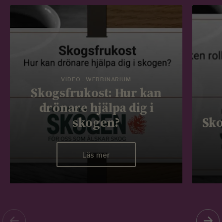
VIDEO - WEBBINARIUM
Skogsfrukost: Hur kan
drönare hjälpa dig i
skogen?
Sko
Läs mer