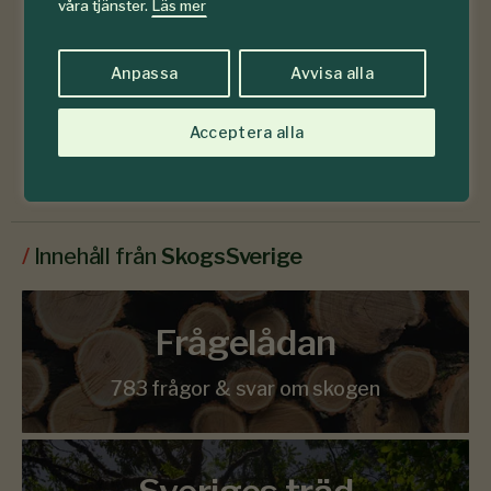
våra tjänster.
Läs mer
Anpassa
Avvisa alla
Läs senaste numret
Acceptera alla
Prenumerera
/
Innehåll från
SkogsSverige
Frågelådan
783 frågor & svar om skogen