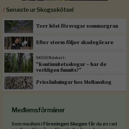
/
Senaste ur Skogsskötsel
Torr höst försvagar sommargran
Efter storm följer skadegörare
SKOGENdebatt:
”Kontinuitetsskogar – har de
verkligen funnits?”
Prissänkningar hos Mellanskog
Medlemsförmåner
Som medlem i
Föreningen Skogen
får du en rad