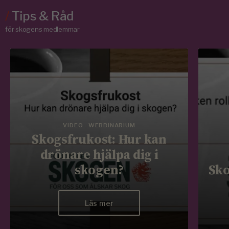
/
Tips & Råd
för skogens medlemmar
VIDEO - WEBBINARIUM
Skogsfrukost: Hur kan
drönare hjälpa dig i
skogen?
Sko
Läs mer