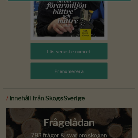
Läs senaste numret
Prenumerera
/
Innehåll från
SkogsSverige
Frågelådan
783 frågor & svar om skogen