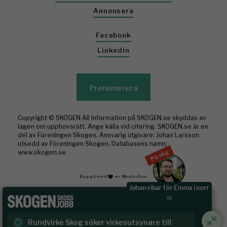
Annonsera
Facebook
Linkedin
Prenumerera
Copyright © SKOGEN All information på SKOGEN.se skyddas av
lagen om upphovsrätt. Ange källa vid citering. SKOGEN.se är en
del av Föreningen Skogen. Ansvarig utgivare: Johan Larsson
utsedd av Föreningen Skogen. Databasens namn:
På väg
www.skogen.se
Byggd med
av WonderFour
Johan vikar för Emma i norr
Rundvirke Skog söker virkesutsynare till
Sk