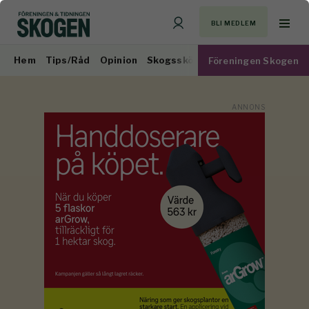
BLI MEDLEM
Hem
Tips/Råd
Opinion
Skogsskötsel
Virkesmarknad
Föreningen Skogen