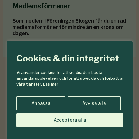
Medlemsförmåner
Som medlem i
Föreningen Skogen
får du en rad
medlemsförmåner
för mindre än en krona om
dagen
.
Förmåner för dig som är medlem
Cookies & din integritet
Vi använder cookies för att ge dig den bästa
användarupplevelsen och för att utveckla och förbättra
6-7
våra tjänster.
Läs mer
#
2026
Anpassa
Avvisa alla
Acceptera alla