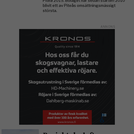
Piteå 2015. Bolaget har sedan starten 2010
blivit ett av Piteås omsättningsmässigt
största.