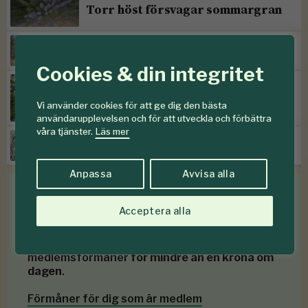
Torr höst försvagar sommargran
Efter storm följer skadegörare
Cookies & din integritet
SKOGENdebatt:
”Kontinuitetsskogar – har de
Vi använder cookies för att ge dig den bästa
verkligen funnits?”
användarupplevelsen och för att utveckla och förbättra
våra tjänster.
Läs mer
Prissänkningar hos Mellanskog
Anpassa
Avvisa alla
Medlemsförmåner
Acceptera alla
Som medlem i
Föreningen Skogen
får du en rad
medlemsförmåner
för mindre än en krona om
dagen
.
Förmåner för dig som är medlem