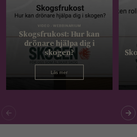
VIDEO - WEBBINARIUM
Skogsfrukost: Hur kan
drönare hjälpa dig i
skogen?
Sko
Läs mer