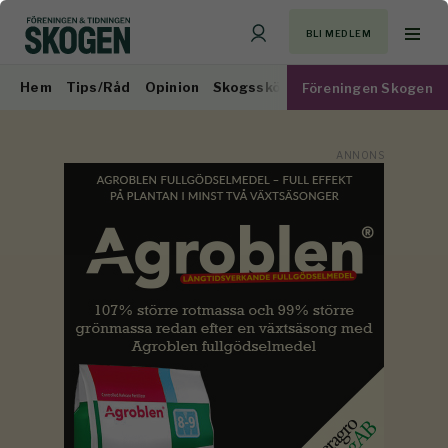
BLI MEDLEM
Hem
Tips/Råd
Opinion
Skogsskötsel
Virkesmarknad
Föreningen Skogen