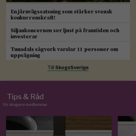
En järnvägssatsning som stärker svensk
konkurrenskraft!
Siljankoncernen ser ljust på framtiden och
investerar
Tunadals sågverk varslar 11 personer om
uppsägning
Till
SkogsSverige
/
Tips & Råd
för skogens medlemmar