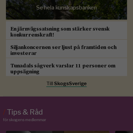
Se hela kunskapsbanken
En järnvägssatsning som stärker svensk
konkurrenskraft!
Siljankoncernen ser ljust på framtiden och
investerar
Tunadals sågverk varslar 11 personer om
uppsägning
Till
SkogsSverige
/
Tips & Råd
för skogens medlemmar