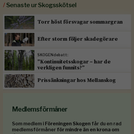
/
Senaste ur Skogsskötsel
Torr höst försvagar sommargran
Efter storm följer skadegörare
SKOGENdebatt:
”Kontinuitetsskogar – har de
verkligen funnits?”
Prissänkningar hos Mellanskog
Medlemsförmåner
Som medlem i
Föreningen Skogen
får du en rad
medlemsförmåner
för mindre än en krona om