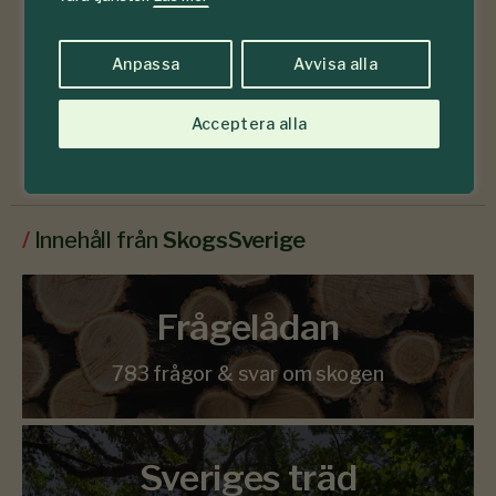
Anpassa
Avvisa alla
Läs senaste numret
Acceptera alla
Prenumerera
/
Innehåll från
SkogsSverige
Frågelådan
783 frågor & svar om skogen
Sveriges träd