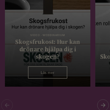
VIDEO - WEBBINARIUM
Skogsfrukost: Hur kan
drönare hjälpa dig i
skogen?
Sko
Läs mer