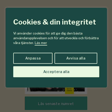
6-7
Cookies & din integritet
#
2026
Vi använder cookies för att ge dig den bästa
användarupplevelsen och för att utveckla och förbättra
våra tjänster.
Läs mer
Anpassa
Avvisa alla
Acceptera alla
Läs senaste numret