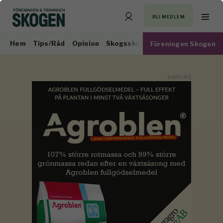
BLI MEDLEM
Hem
Tips/Råd
Opinion
Skogsskötsel
Virkesmarknad
Föreningen Skogen