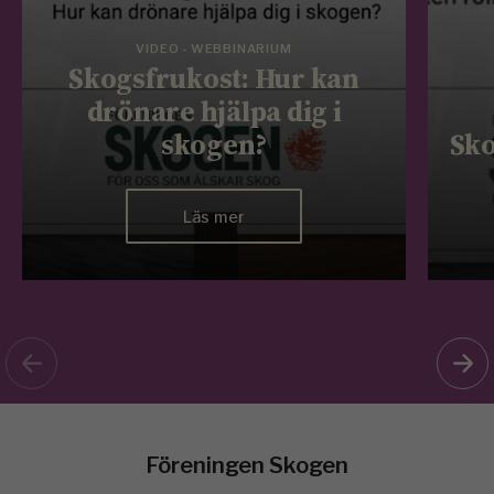
VIDEO - WEBBINARIUM
Skogsfrukost: Hur kan
drönare hjälpa dig i
skogen?
Sko
Läs mer
Föreningen Skogen