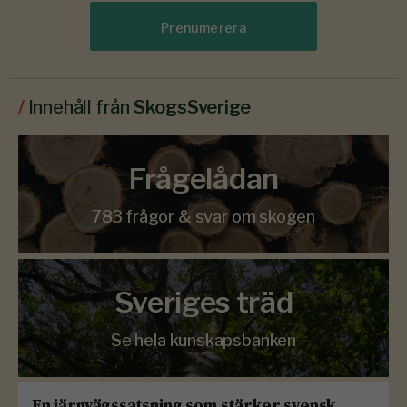
Prenumerera
/
Innehåll från
SkogsSverige
Frågelådan
783 frågor & svar om skogen
Sveriges träd
Se hela kunskapsbanken
En järnvägssatsning som stärker svensk