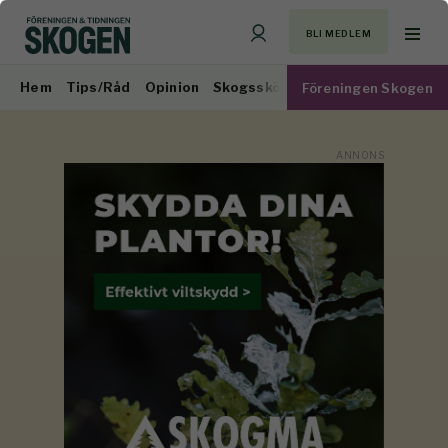
BLI MEDLEM
Hem
Tips/Råd
Opinion
Skogsskötsel
Virkesmarknad
Föreningen Skogen