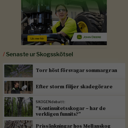
/
Senaste ur Skogsskötsel
Torr höst försvagar sommargran
Efter storm följer skadegörare
SKOGENdebatt:
”Kontinuitetsskogar – har de
verkligen funnits?”
Prissänkningar hos Mellanskog