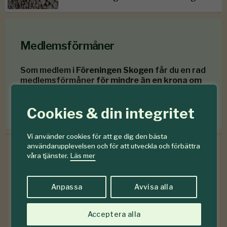
Medlemsförmåner
Som medlem i
Föreningen Skogen
får du en rad
medlemsförmåner
för mindre än en krona om
dagen
.
Cookies & din integritet
Förmåner för dig som är medlem
Vi använder cookies för att ge dig den bästa
användarupplevelsen och för att utveckla och förbättra
våra tjänster.
Läs mer
6-7
#
Anpassa
Avvisa alla
2026
Acceptera alla