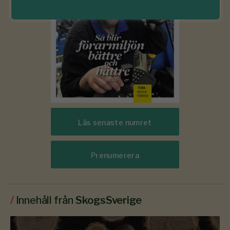
Läs senaste numret
Prenumerera
/
Innehåll från
SkogsSverige