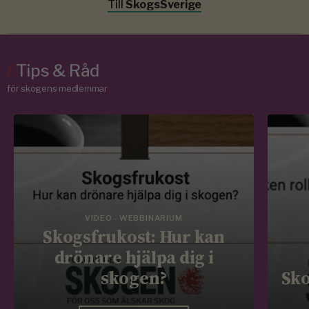
Till
SkogsSverige
/
Tips & Råd
för skogens medlemmar
VIDEO - WEBBINARIUM
Skogsfrukost: Hur kan
drönare hjälpa dig i
skogen?
Sko