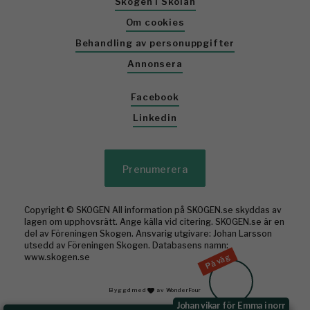
Skogen i Skolan
Om cookies
Behandling av personuppgifter
Annonsera
Facebook
Linkedin
Prenumerera
Copyright © SKOGEN All information på SKOGEN.se skyddas av
lagen om upphovsrätt. Ange källa vid citering. SKOGEN.se är en
del av Föreningen Skogen. Ansvarig utgivare: Johan Larsson
utsedd av Föreningen Skogen. Databasens namn:
På väg
www.skogen.se
Byggd med
av WonderFour
Johan vikar för Emma i norr