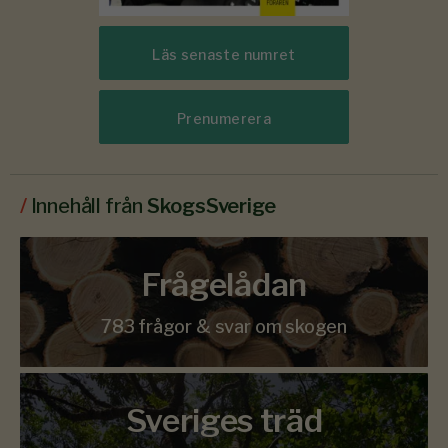
Läs senaste numret
Prenumerera
/
Innehåll från
SkogsSverige
Frågelådan
783 frågor & svar om skogen
Sveriges träd