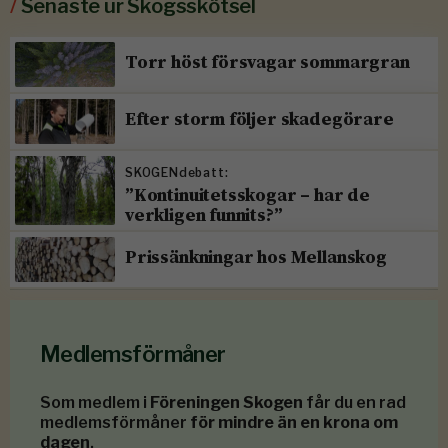
/
Senaste ur Skogsskötsel
Torr höst försvagar sommargran
Efter storm följer skadegörare
SKOGENdebatt:
”Kontinuitetsskogar – har de
verkligen funnits?”
Prissänkningar hos Mellanskog
Medlemsförmåner
Som medlem i
Föreningen Skogen
får du en rad
medlemsförmåner
för mindre än en krona om
dagen
.