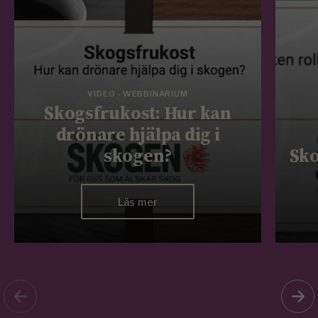
VIDEO - WEBBINARIUM
Skogsfrukost: Hur kan
drönare hjälpa dig i
skogen?
Sko
Läs mer