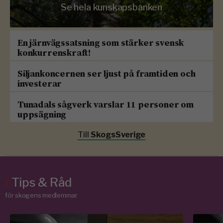
Se hela kunskapsbanken
En järnvägssatsning som stärker svensk
konkurrenskraft!
Siljankoncernen ser ljust på framtiden och
investerar
Tunadals sågverk varslar 11 personer om
uppsägning
Till
SkogsSverige
/
Tips & Råd
för skogens medlemmar