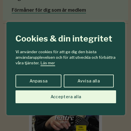
Förmåner för dig som är medlem
Cookies & din integritet
6-7
#
Vi använder cookies för att ge dig den bästa
2026
användarupplevelsen och för att utveckla och förbättra
våra tjänster.
Läs mer
Anpassa
Avvisa alla
Acceptera alla