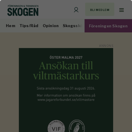
BLI MEDLEM
Hem
Tips/Råd
Opinion
Skogsskötsel
Virkesmarknad
Föreningen Skogen