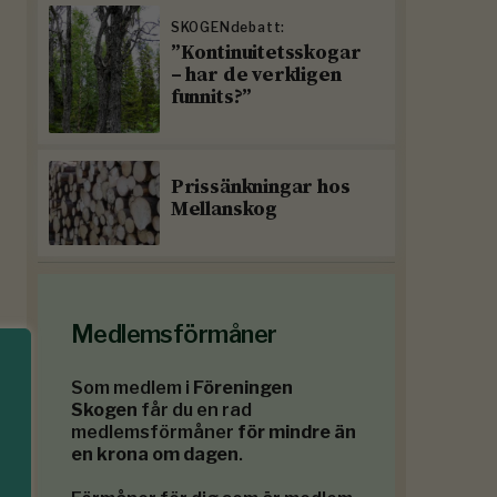
SKOGENdebatt:
”Kontinuitetsskogar
– har de verkligen
funnits?”
Prissänkningar hos
Mellanskog
Medlemsförmåner
Som medlem i
Föreningen
Skogen
får du en rad
medlemsförmåner
för mindre än
en krona om dagen
.