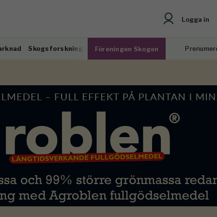
Logga in
arknad
Skogsforskning
Prenumer
Föreningen Skogen