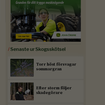
/
Senaste ur Skogsskötsel
Torr höst försvagar
sommargran
Efter storm följer
skadegörare