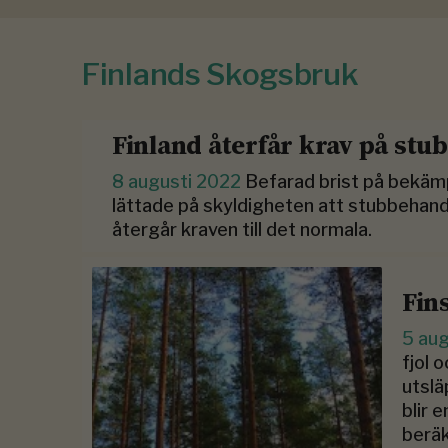
Finlands Skogsbruk
Finland återfår krav på stu
8 augusti 2022
Befarad brist på bekäm
lättade på skyldigheten att stubbehand
återgår kraven till det normala.
Fin
5 au
fjol 
utsl
blir e
berä