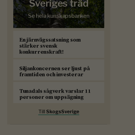
Sveriges träd
Se hela kunskapsbanken
En järnvägssatsning som
stärker svensk
konkurrenskraft!
Siljankoncernen ser ljust på
framtiden och investerar
Tunadals sågverk varslar 11
personer om uppsägning
Till
SkogsSverige