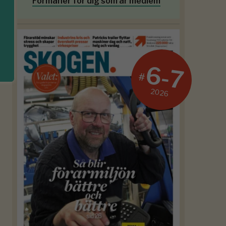
Förmåner för dig som är medlem
6-7
#
2026