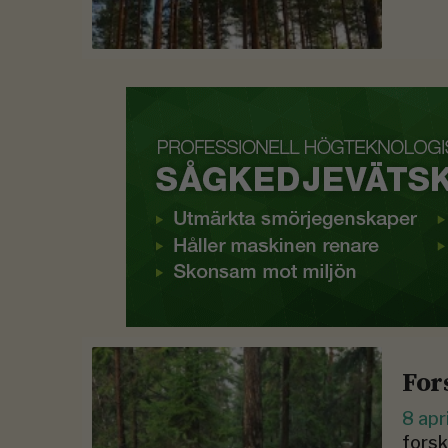
For
8 apr
forsk