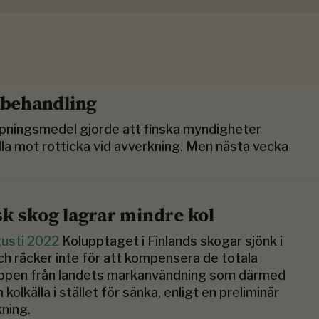
bbehandling
pningsmedel gjorde att finska myndigheter
la mot rotticka vid avverkning. Men nästa vecka
sk skog lagrar mindre kol
gusti 2022
Kolupptaget i Finlands skogar sjönk i
och räcker inte för att kompensera de totala
äppen från landets markanvändning som därmed
n kolkälla i stället för sänka, enligt en preliminär
kning.