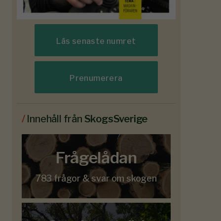
Läs senaste numret
Prenumerera
/
Innehåll från
SkogsSverige
Frågelådan
783 frågor & svar om skogen