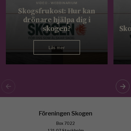
VIDEO - WEBBINARIUM
Skogsfrukost: Hur kan
drönare hjälpa dig i
skogen?
Sko
Läs mer
Föreningen Skogen
Box 7022
121 07 Stockholm