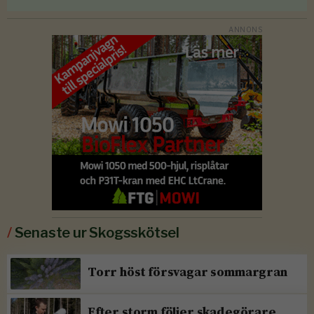
/
Senaste ur Skogsskötsel
Torr höst försvagar sommargran
Efter storm följer skadegörare