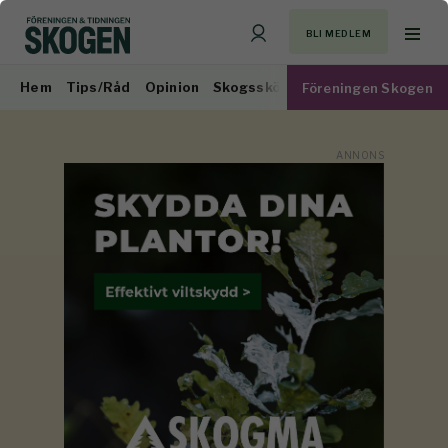
BLI MEDLEM
Hem
Tips/Råd
Opinion
Skogsskötsel
Virkesmarknad
Föreningen Skogen