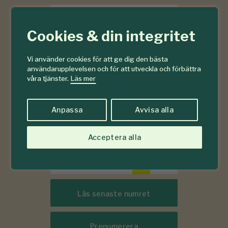
6-7
#
Cookies & din integritet
2026
Vi använder cookies för att ge dig den bästa
användarupplevelsen och för att utveckla och förbättra
våra tjänster.
Läs mer
Anpassa
Avvisa alla
Acceptera alla
Läs senaste numret
Prenumerera