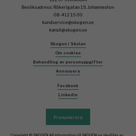
Besöksadress: Rökerigatan 19, Johanneshov
08-412 15 00
kundservice@skogen.se
kansli@skogen.se
Skogen i Skolan
Om cookies
Behandling av personuppgifter
Annonsera
Facebook
Linkedin
Prenumerera
Copyright © SKOGEN All information på SKOGEN.se skyddas av