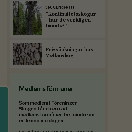
SKOGENdebatt:
”Kontinuitetsskogar
– har de verkligen
funnits?”
Prissänkningar hos
Mellanskog
Medlemsförmåner
Som medlem i
Föreningen
Skogen
får du en rad
medlemsförmåner
för mindre än
en krona om dagen
.