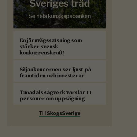
Sveriges träd
Se hela kunskapsbanken
En järnvägssatsning som
stärker svensk
konkurrenskraft!
Siljankoncernen ser ljust på
framtiden och investerar
Tunadals sågverk varslar 11
personer om uppsägning
Till
SkogsSverige