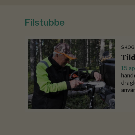
Filstubbe
SKOGE
Tild
15 ap
handg
dragk
använ