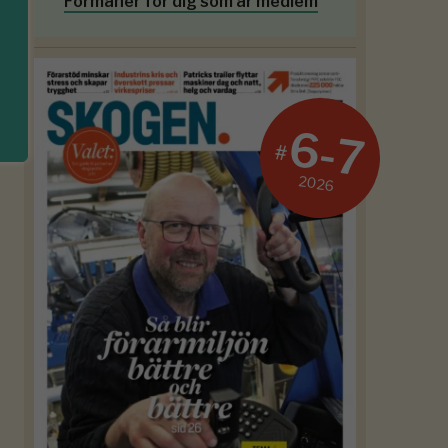
Förmåner för dig som är medlem
6-7
#
2026