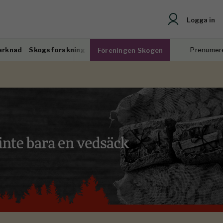
Logga in
arknad
Skogsforskning
Prenumer
Föreningen Skogen