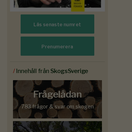
Läs senaste numret
Prenumerera
/
Innehåll från
SkogsSverige
Frågelådan
783 frågor & svar om skogen