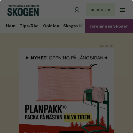
BLI MEDLEM
Hem
Tips/Råd
Opinion
Skogsskötsel
Virkesmarknad
Föreningen Skogen