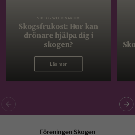
VIDEO - WEBBINARIUM
Skogsfrukost: Hur kan
drönare hjälpa dig i
skogen?
Sko
Läs mer
Föreningen Skogen