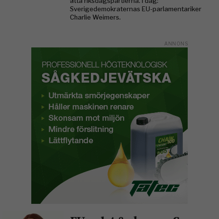
åtta riksdagspartierna. I dag:
Sverigedemokraternas EU-parlamentariker
Charlie Weimers.