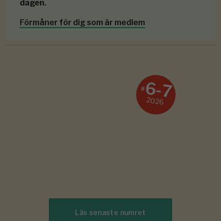
dagen
.
Förmåner för dig som är medlem
6-7
#
2026
Läs senaste numret