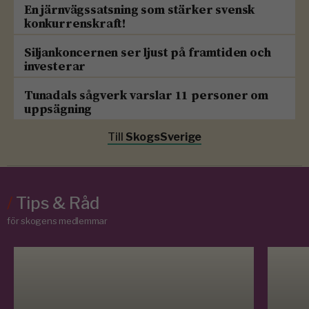
En järnvägssatsning som stärker svensk
konkurrenskraft!
Siljankoncernen ser ljust på framtiden och
investerar
Tunadals sågverk varslar 11 personer om
uppsägning
Till
SkogsSverige
/
Tips & Råd
för skogens medlemmar