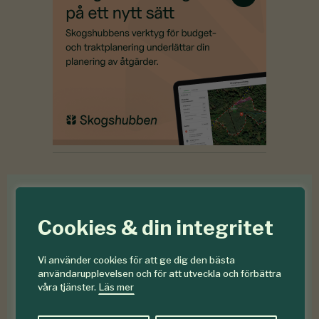
Med
eSKOGEN
får du en
nyhetsuppdatering till din e-
Cookies & din integritet
postadress. Helt gratis, en
gång i veckan.
Vi använder cookies för att ge dig den bästa
användarupplevelsen och för att utveckla och förbättra
våra tjänster.
Läs mer