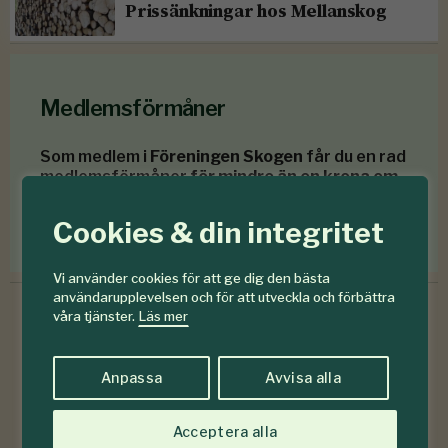
Prissänkningar hos Mellanskog
Medlemsförmåner
Som medlem i
Föreningen Skogen
får du en rad
medlemsförmåner
för mindre än en krona om
dagen
.
Cookies & din integritet
Förmåner för dig som är medlem
Vi använder cookies för att ge dig den bästa
användarupplevelsen och för att utveckla och förbättra
våra tjänster.
Läs mer
6-7
#
Anpassa
Avvisa alla
2026
Acceptera alla