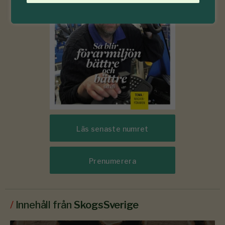
Läs senaste numret
Prenumerera
/
Innehåll från
SkogsSverige