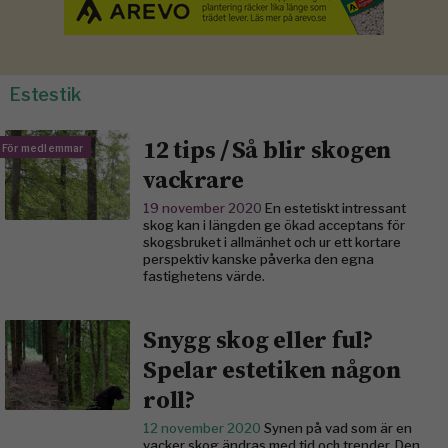
Estestik
12 tips / Så blir skogen
För medlemmar
vackrare
19 november 2020
En estetiskt intressant
skog kan i längden ge ökad acceptans för
skogsbruket i allmänhet och ur ett kortare
perspektiv kanske påverka den egna
fastighetens värde.
Snygg skog eller ful?
Spelar estetiken någon
roll?
12 november 2020
Synen på vad som är en
vacker skog ändras med tid och trender. Den