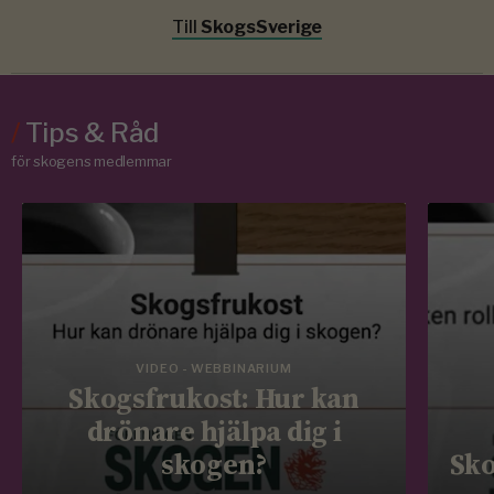
Till
SkogsSverige
/
Tips & Råd
för skogens medlemmar
VIDEO - WEBBINARIUM
Skogsfrukost: Hur kan
drönare hjälpa dig i
skogen?
Sko