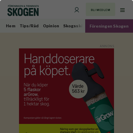
BLI MEDLEM
Hem
Tips/Råd
Opinion
Skogsskötsel
Virkesmarknad
Föreningen Skogen