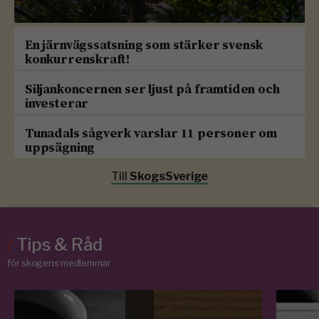
En järnvägssatsning som stärker svensk
konkurrenskraft!
Siljankoncernen ser ljust på framtiden och
investerar
Tunadals sågverk varslar 11 personer om
uppsägning
Till
SkogsSverige
/
Tips & Råd
för skogens medlemmar