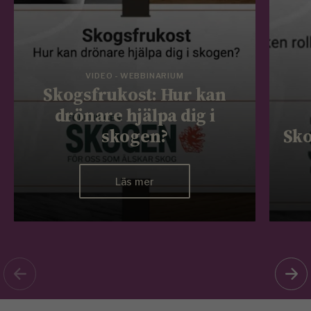
VIDEO - WEBBINARIUM
Skogsfrukost: Hur kan
drönare hjälpa dig i
skogen?
Sko
Läs mer