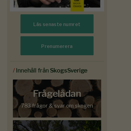
Läs senaste numret
Prenumerera
/
Innehåll från
SkogsSverige
Frågelådan
783 frågor & svar om skogen