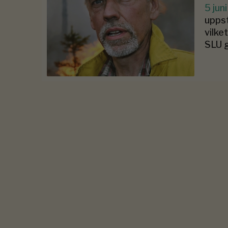
5 jun
uppst
vilke
SLU g