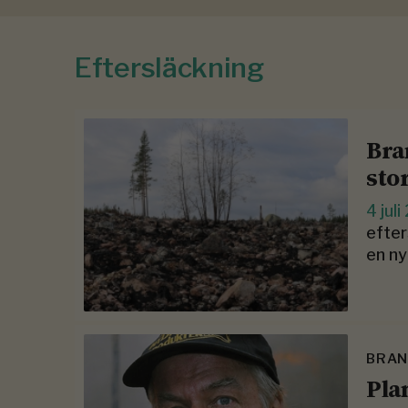
Eftersläckning
Bra
sto
4 jul
efter
en ny
BRAN
Pla