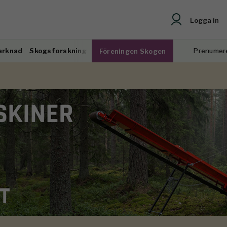
Logga in
arknad
Skogsforskning
Prenumer
Föreningen Skogen