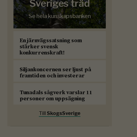
Sveriges träd
Se hela kunskapsbanken
En järnvägssatsning som
stärker svensk
konkurrenskraft!
Siljankoncernen ser ljust på
framtiden och investerar
Tunadals sågverk varslar 11
personer om uppsägning
Till
SkogsSverige