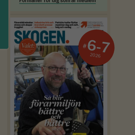
Förmåner för dig som är medlem
6-7
#
2026