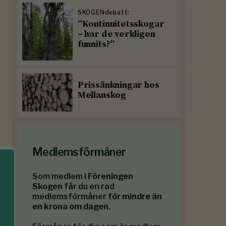
SKOGENdebatt:
”Kontinuitetsskogar
– har de verkligen
funnits?”
Prissänkningar hos
Mellanskog
Medlemsförmåner
Som medlem i
Föreningen
Skogen
får du en rad
medlemsförmåner
för mindre än
en krona om dagen
.