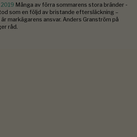
i 2019
Många av förra sommarens stora bränder ­
od som en följd av bristande eftersläckning –
t är markägarens ansvar. Anders Granström på
er råd.