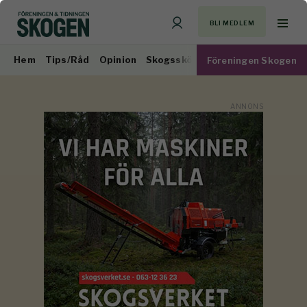
BLI MEDLEM
Hem
Tips/Råd
Opinion
Skogsskötsel
Virkesmarknad
Föreningen Skogen