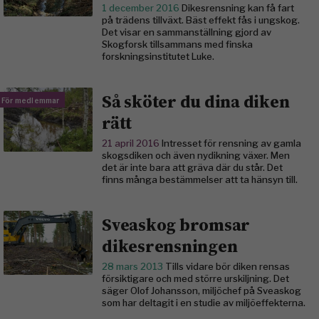
1 december 2016
Dikesrensning kan få fart
på trädens tillväxt. Bäst effekt fås i ungskog.
Det visar en sammanställning gjord av
Skogforsk tillsammans med finska
forskningsinstitutet Luke.
Så sköter du dina diken
För medlemmar
rätt
21 april 2016
Intresset för rensning av gamla
skogsdiken och även nydikning växer. Men
det är inte bara att gräva där du står. Det
finns många bestämmelser att ta hänsyn till.
Sveaskog bromsar
dikesrensningen
28 mars 2013
Tills vidare bör diken rensas
försiktigare och med större urskiljning. Det
säger Olof Johansson, miljöchef på Sveaskog
som har deltagit i en studie av miljöeffekterna.