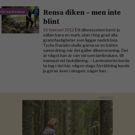
Rensa diken – men inte
För medlemmar
blint
15 februari 2012
Ett dikessystem berör ju
sällan bara en mark, utan i hög grad alla
grannfastigheter som ligger nedströms.
Tycho Franzén skulle gärna se en bättre
samordning när det gäller dikesrensning. Det
är något han är van vid som lantbrukare, till
exempel vid täckdikning. – Lantmäteriet borde
ta tag i det här, någon slags förrättning kunde
ju göras även i skogen, säger han.