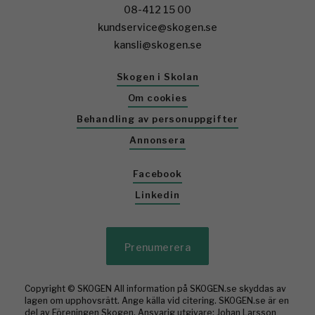
08-412 15 00
kundservice@skogen.se
kansli@skogen.se
Skogen i Skolan
Om cookies
Behandling av personuppgifter
Annonsera
Facebook
Linkedin
Prenumerera
Copyright © SKOGEN All information på SKOGEN.se skyddas av
lagen om upphovsrätt. Ange källa vid citering. SKOGEN.se är en
del av Föreningen Skogen. Ansvarig utgivare: Johan Larsson