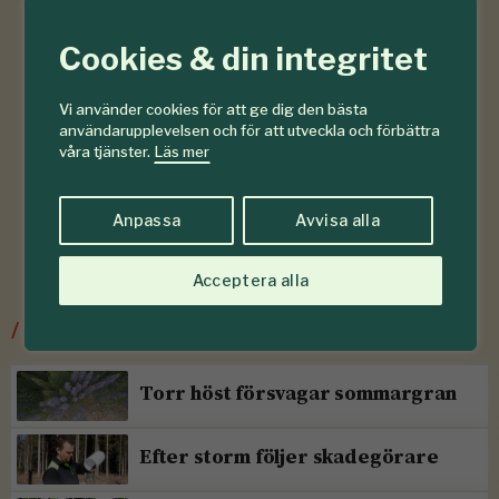
Cookies & din integritet
Vi använder cookies för att ge dig den bästa
användarupplevelsen och för att utveckla och förbättra
våra tjänster.
Läs mer
Anpassa
Avvisa alla
Acceptera alla
/
Senaste ur Skogsskötsel
Torr höst försvagar sommargran
Efter storm följer skadegörare