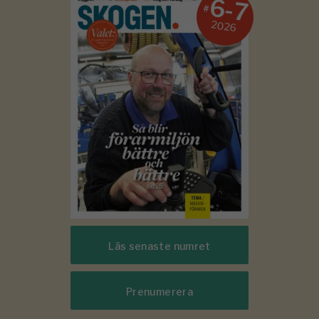
6-7
#
2026
Läs senaste numret
Prenumerera