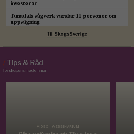
investerar
Tunadals sågverk varslar 11 personer om
uppsägning
Till
SkogsSverige
/
Tips & Råd
för skogens medlemmar
VIDEO - WEBBINARIUM