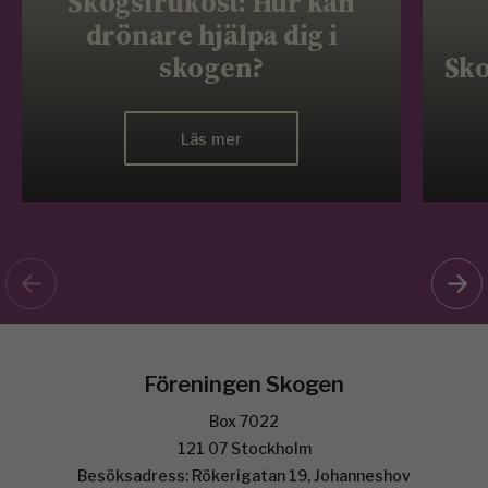
Skogsfrukost: Hur kan
drönare hjälpa dig i
skogen?
Sko
Läs mer
Föreningen Skogen
Box 7022
121 07 Stockholm
Besöksadress: Rökerigatan 19, Johanneshov