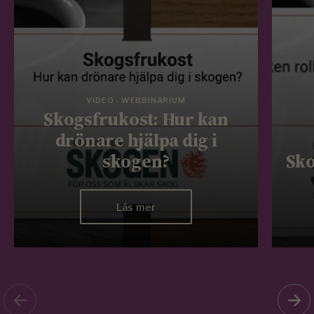
VIDEO - WEBBINARIUM
Skogsfrukost: Hur kan
drönare hjälpa dig i
skogen?
Sko
Läs mer