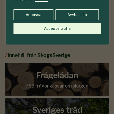
Anpassa
Avvisa alla
Läs senaste numret
Acceptera alla
Prenumerera
/
Innehåll från
SkogsSverige
Frågelådan
783 frågor & svar om skogen
Sveriges träd