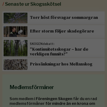
/
Senaste ur Skogsskötsel
Torr höst försvagar sommargran
Efter storm följer skadegörare
SKOGENdebatt:
”Kontinuitetsskogar – har de
verkligen funnits?”
Prissänkningar hos Mellanskog
Medlemsförmåner
Som medlem i
Föreningen Skogen
får du en rad
medlemsförmåner
för mindre än en krona om