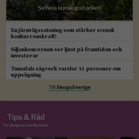
Se hela kunskapsbanken
En järnvägssatsning som stärker svensk
konkurrenskraft!
Siljankoncernen ser ljust på framtiden och
investerar
Tunadals sågverk varslar 11 personer om
uppsägning
Till
SkogsSverige
/
Tips & Råd
för skogens medlemmar