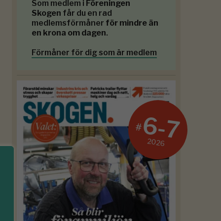
Som medlem i
Föreningen
Skogen
får du en rad
medlemsförmåner
för mindre än
en krona om dagen
.
Förmåner för dig som är medlem
6-7
#
2026