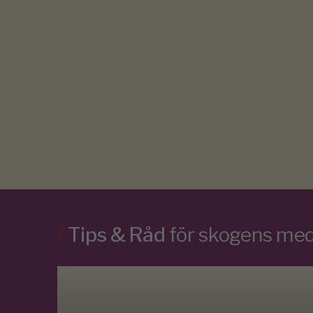
/
Tips & Råd
för skogens m