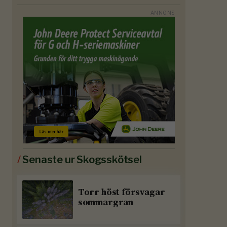
/
Senaste ur Skogsskötsel
Torr höst försvagar
sommargran