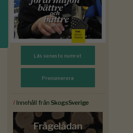
Läs senaste numret
Prenumerera
/
Innehåll från
SkogsSverige
Frågelådan