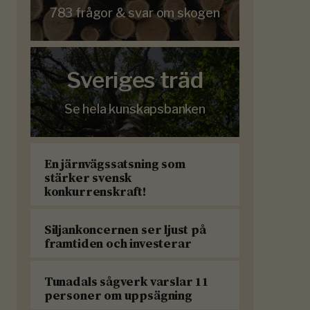
783 frågor & svar om skogen
Sveriges träd
Se hela kunskapsbanken
En järnvägssatsning som
stärker svensk
konkurrenskraft!
Siljankoncernen ser ljust på
framtiden och investerar
Tunadals sågverk varslar 11
personer om uppsägning