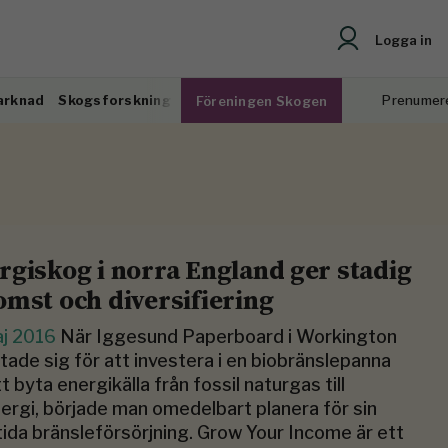
Logga in
arknad
Skogsforskning
Prenumer
Föreningen Skogen
rgiskog i norra England ger stadig
omst och diversifiering
aj 2016
När Iggesund Paperboard i Workington
tade sig för att investera i en biobränslepanna
tt byta energikälla från fossil naturgas till
ergi, började man omedelbart planera för sin
ida bränsleförsörjning. Grow Your Income är ett