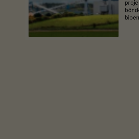
proje
bönde
bioen