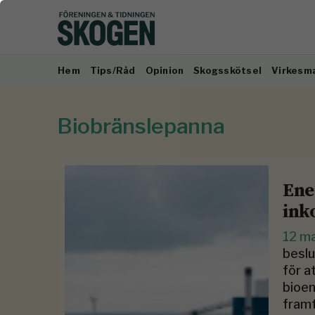
Hem
Tips/Råd
Opinion
Skogsskötsel
Virkesm
Biobränslepanna
Ene
ink
12 m
beslu
för a
bioen
framt