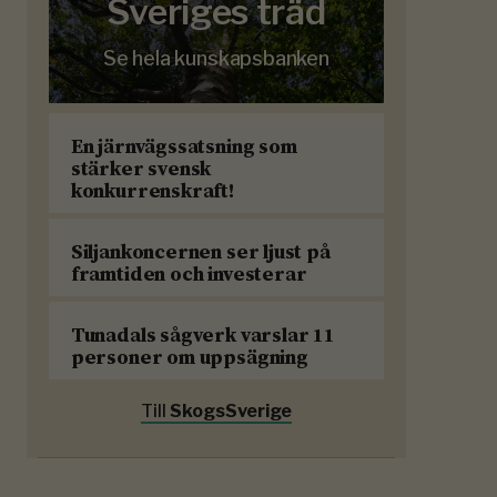
Sveriges träd
Se hela kunskapsbanken
En järnvägssatsning som
stärker svensk
konkurrenskraft!
Siljankoncernen ser ljust på
framtiden och investerar
Tunadals sågverk varslar 11
personer om uppsägning
Till
SkogsSverige