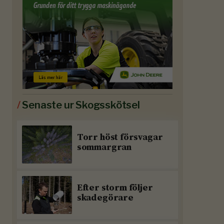
/
Senaste ur Skogsskötsel
Torr höst försvagar
sommargran
Efter storm följer
skadegörare