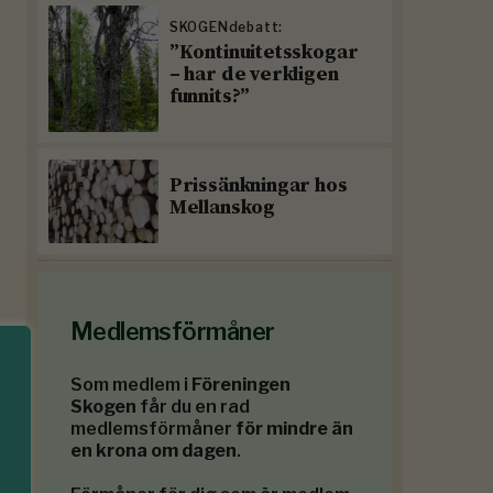
SKOGENdebatt:
”Kontinuitetsskogar
– har de verkligen
funnits?”
Prissänkningar hos
Mellanskog
Medlemsförmåner
Som medlem i
Föreningen
Skogen
får du en rad
medlemsförmåner
för mindre än
en krona om dagen
.