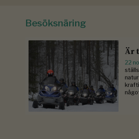
Besöksnäring
Är 
22 n
ställ
natur
kraft
något