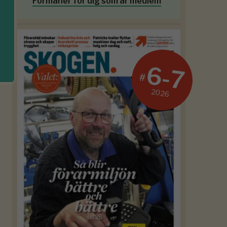
Förmåner för dig som är medlem
6-7
#
2026