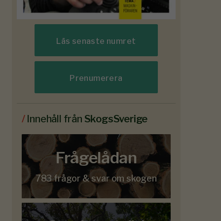
Läs senaste numret
Prenumerera
/
Innehåll från
SkogsSverige
Frågelådan
783 frågor & svar om skogen