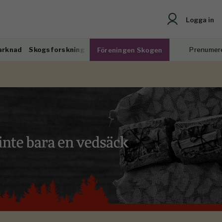
Logga in
arknad
Skogsforskning
Prenumer
Föreningen Skogen