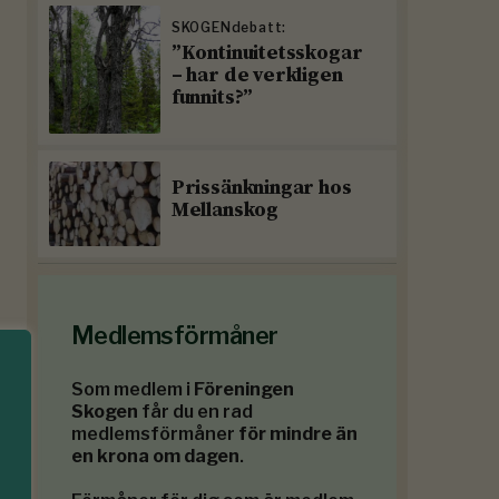
SKOGENdebatt:
”Kontinuitetsskogar
– har de verkligen
funnits?”
Prissänkningar hos
Mellanskog
Medlemsförmåner
Som medlem i
Föreningen
Skogen
får du en rad
medlemsförmåner
för mindre än
en krona om dagen
.