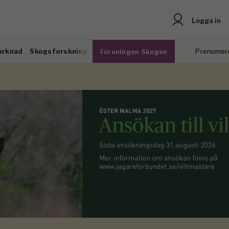
Logga in
arknad
Skogsforskning
Prenumer
Föreningen Skogen