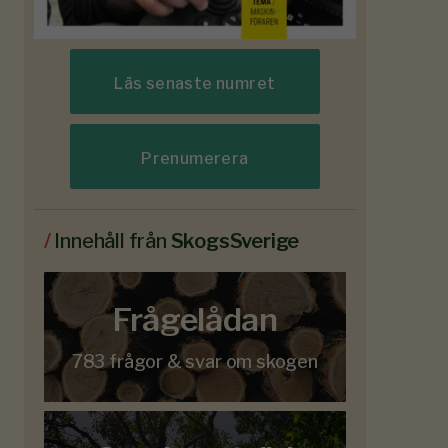
Läs senaste numret
Prenumerera
/
Innehåll från
SkogsSverige
Frågelådan
783 frågor & svar om skogen