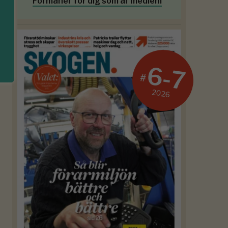
Förmåner för dig som är medlem
6-7
#
2026