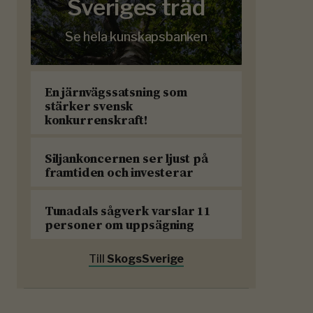
Sveriges träd
Se hela kunskapsbanken
En järnvägssatsning som
stärker svensk
konkurrenskraft!
Siljankoncernen ser ljust på
framtiden och investerar
Tunadals sågverk varslar 11
personer om uppsägning
Till
SkogsSverige