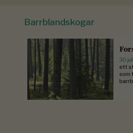
Barrblandskogar
For
30 ju
ett s
som f
barrb