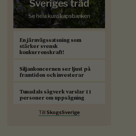
Sveriges träd
Se hela kunskapsbanken
En järnvägssatsning som
stärker svensk
konkurrenskraft!
Siljankoncernen ser ljust på
framtiden och investerar
Tunadals sågverk varslar 11
personer om uppsägning
Till
SkogsSverige