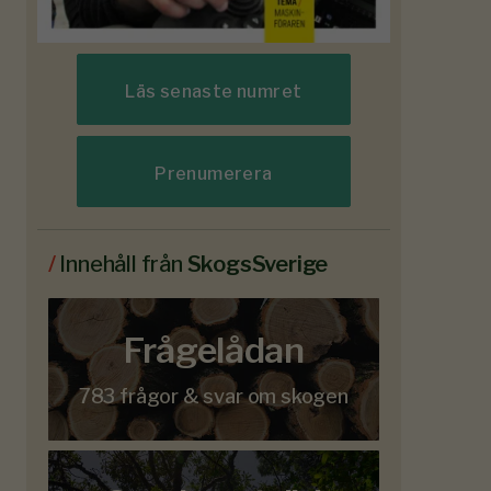
Läs senaste numret
Prenumerera
/
Innehåll från
SkogsSverige
Frågelådan
783 frågor & svar om skogen