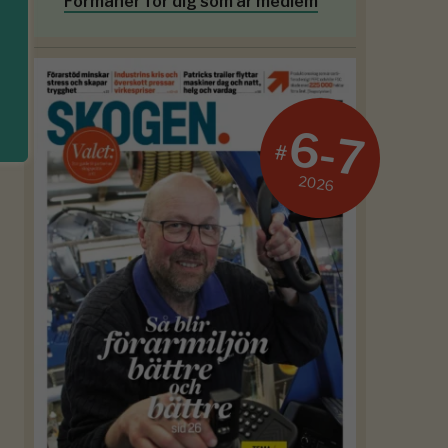
Förmåner för dig som är medlem
6-7
#
2026