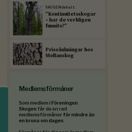
SKOGENdebatt:
”Kontinuitetsskogar
– har de verkligen
funnits?”
Prissänkningar hos
Mellanskog
Medlemsförmåner
Som medlem i
Föreningen
Skogen
får du en rad
medlemsförmåner
för mindre än
en krona om dagen
.