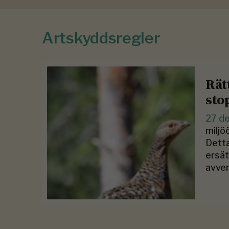
Artskyddsregler
Rät
sto
27 d
miljö
Detta
ersät
avver