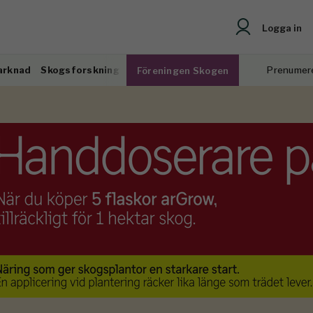
Logga in
arknad
Skogsforskning
Prenumer
Föreningen Skogen