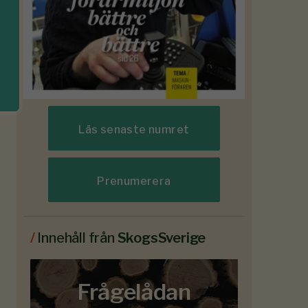
Läs senaste numret
Prenumerera
/
Innehåll från
SkogsSverige
Frågelådan