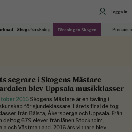
Logga in
arknad
Skogsforskning
Prenumer
Föreningen Skogen
ts segrare i Skogens Mästare
ardalen blev Uppsala musikklasser
ktober 2016
Skogens Mästare är en tävling i
kunskap för sjundeklassare. I årets final deltog
klasser från Bålsta, Åkersberga och Uppsala. Från
n deltog 679 elever från länen Stockholm,
la och Västmanland. 2016 års vinnare blev