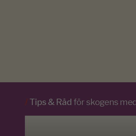
/
Tips & Råd
för skogens m