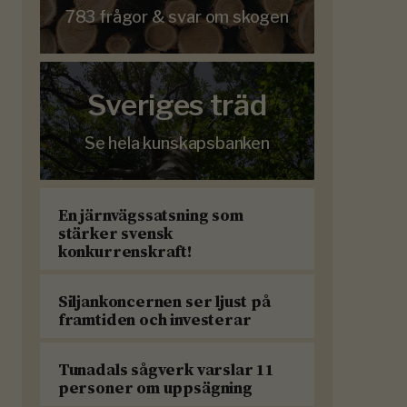
783 frågor & svar om skogen
Sveriges träd
Se hela kunskapsbanken
En järnvägssatsning som
stärker svensk
konkurrenskraft!
Siljankoncernen ser ljust på
framtiden och investerar
Tunadals sågverk varslar 11
personer om uppsägning