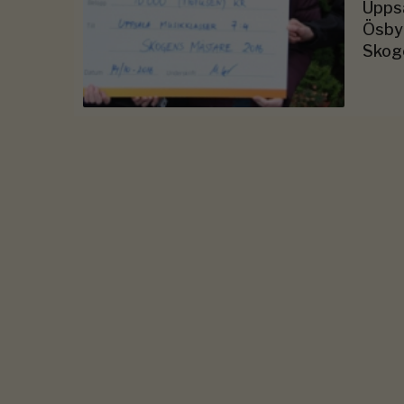
Uppsa
Ösby 
Skoge