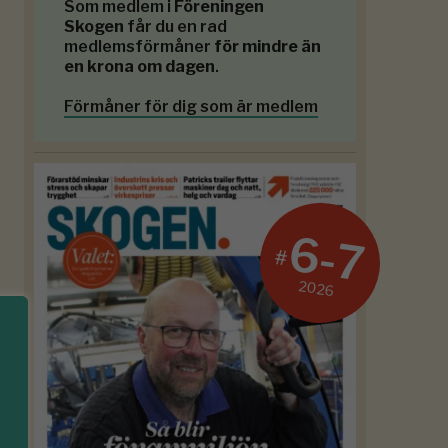
Som medlem i
Föreningen
Skogen
får du en rad
medlemsförmåner
för mindre än
en krona om dagen
.
Förmåner för dig som är medlem
6-7
#
2026