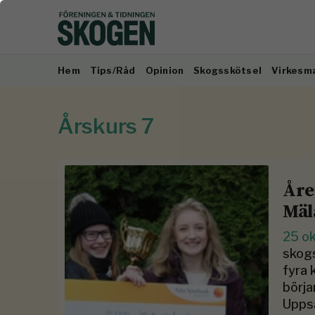
Hem
Tips/Råd
Opinion
Skogsskötsel
Virkesm
Årskurs 7
Åre
Mäl
25 o
skogs
fyra 
börja
Uppsa