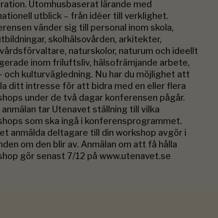
ration. Utomhusbaserat lärande med
ationell utblick – från idéer till verklighet.
rensen vänder sig till personal inom skola,
utbildningar, skolhälsovården, arkitekter,
vårdsförvaltare, naturskolor, naturum och ideellt
erade inom friluftsliv, hälsofrämjande arbete,
- och kulturvägledning. Nu har du möjlighet att
a ditt intresse för att bidra med en eller flera
hops under de två dagar konferensen pågår.
 anmälan tar Utenavet ställning till vilka
shops som ska ingå i konferensprogrammet.
et anmälda deltagare till din workshop avgör i
nden om den blir av. Anmälan om att få hålla
shop gör senast 7/12 på www.utenavet.se