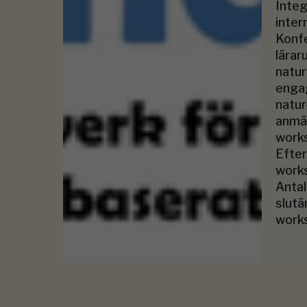
Integ
intern
Konfe
lärar
natur
engag
natur
anmäl
works
Efter
work
Antal
slutä
work