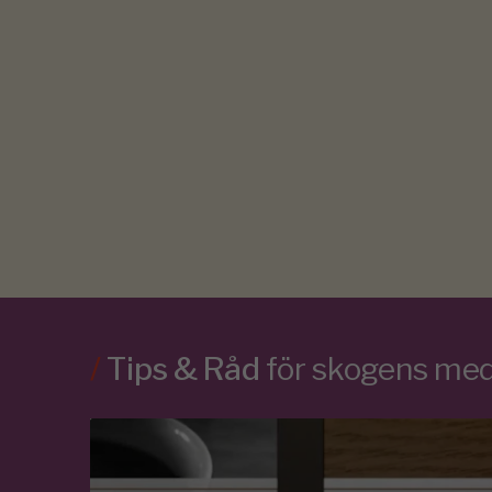
/
Tips & Råd
för skogens m