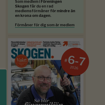
Som medlem i
Föreningen
Skogen
får du en rad
medlemsförmåner
för mindre än
en krona om dagen
.
Förmåner för dig som är medlem
6-7
#
2026