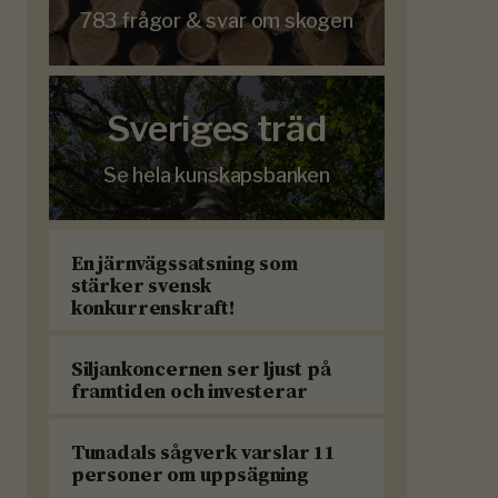
783 frågor & svar om skogen
Sveriges träd
Se hela kunskapsbanken
En järnvägssatsning som
stärker svensk
konkurrenskraft!
Siljankoncernen ser ljust på
framtiden och investerar
Tunadals sågverk varslar 11
personer om uppsägning