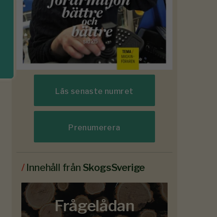
Läs senaste numret
Prenumerera
/
Innehåll från
SkogsSverige
Frågelådan