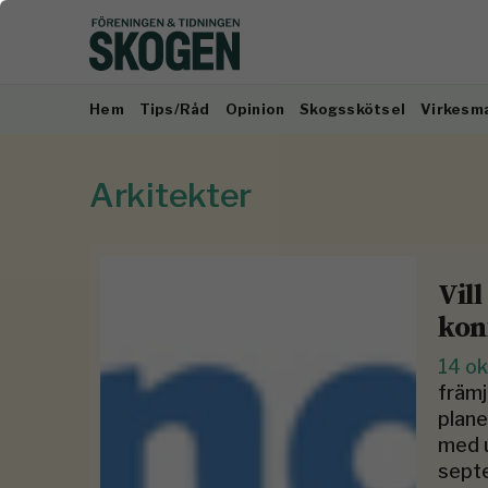
Hem
Tips/Råd
Opinion
Skogsskötsel
Virkesm
Arkitekter
Vil
kon
14 o
främj
plane
med u
septe