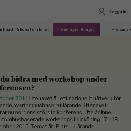
Logga in
arknad
Skogsforskning
Prenumer
Föreningen Skogen
l du bidra med workshop under
ferensen?
ktober 2014
Utenavet är ett nationellt nätverk för
ande av utomhusbaserat lärande. Utenavet
rar nu nordens största konferens, Ute är inne,
tomhusbaserade workshops i Linköping 17 - 18
mber 2015. Temat är: Plats – Lärande –