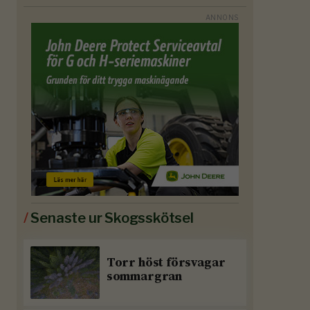
/
Senaste ur Skogsskötsel
Torr höst försvagar
sommargran