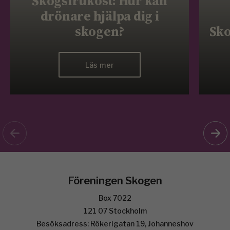
Skogsfrukost: Hur kan
drönare hjälpa dig i
skogen?
Sko
Läs mer
Föreningen Skogen
Box 7022
121 07 Stockholm
Besöksadress: Rökerigatan 19, Johanneshov