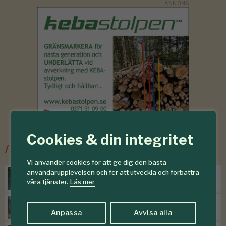
Cookies & din integritet
/
Senaste ur Skogsskötsel
Vi använder cookies för att ge dig den bästa
användarupplevelsen och för att utveckla och förbättra
Torr höst försvagar sommargran
våra tjänster.
Läs mer
Efter storm följer skadegörare
Anpassa
Avvisa alla