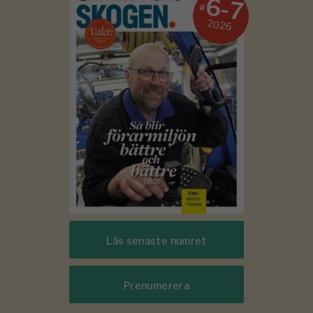
6-7
#
2026
Läs senaste numret
Prenumerera