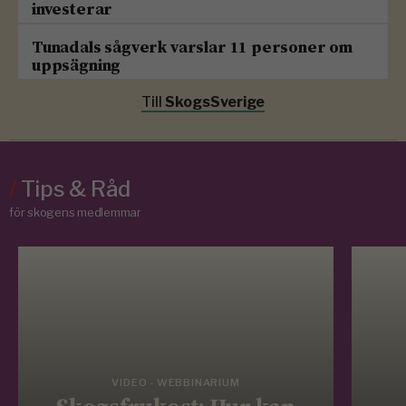
investerar
Tunadals sågverk varslar 11 personer om
uppsägning
Till
SkogsSverige
/
Tips & Råd
för skogens medlemmar
VIDEO - WEBBINARIUM