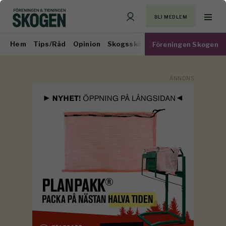
BLI MEDLEM
Hem
Tips/Råd
Opinion
Skogsskötsel
Virkesmarknad
Föreningen Skogen