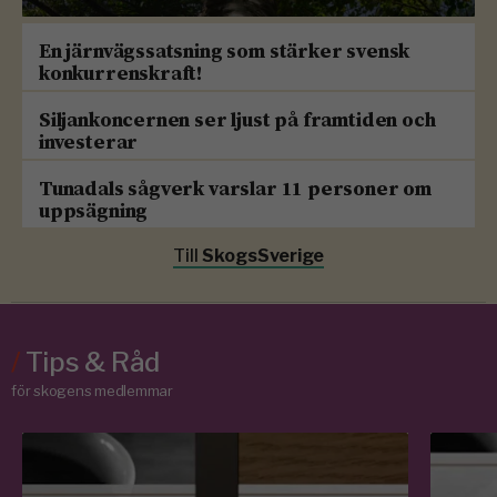
En järnvägssatsning som stärker svensk
konkurrenskraft!
Siljankoncernen ser ljust på framtiden och
investerar
Tunadals sågverk varslar 11 personer om
uppsägning
Till
SkogsSverige
/
Tips & Råd
för skogens medlemmar