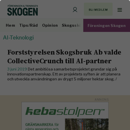
BLI MEDLEM
Hem
Tips/Råd
Opinion
Skogsskötsel
Virkesmarknad
Föreningen Skogen
AI-Teknologi
Forststyrelsen Skogsbruk Ab valde
CollectiveCrunch till AI-partner
3 juni 2019
Det ambitiösa samarbetsprojektet grundar sig på
innovationspartnerskap. Ett av projektets syften är att planera
och utveckla användningen av drygt 5 miljoner hektar skog. /