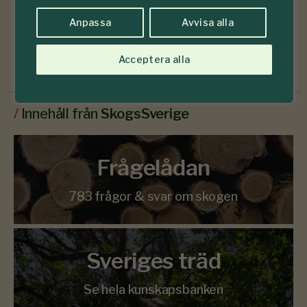
Läs senaste numret
Anpassa
Avvisa alla
Prenumerera
Acceptera alla
/
Innehåll från
SkogsSverige
Frågelådan
783 frågor & svar om skogen
Sveriges träd
Se hela kunskapsbanken