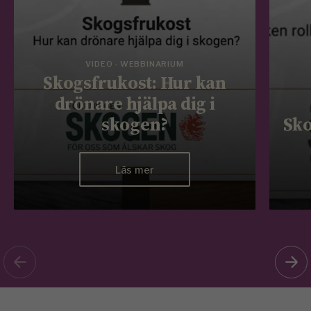
VIDEO - WEBBINARIUM
Skogsfrukost: Hur kan
drönare hjälpa dig i
skogen?
Sko
Läs mer