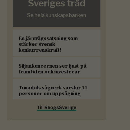
Sveriges träd
Se hela kunskapsbanken
En järnvägssatsning som
stärker svensk
konkurrenskraft!
Siljankoncernen ser ljust på
framtiden och investerar
Tunadals sågverk varslar 11
personer om uppsägning
Till
SkogsSverige