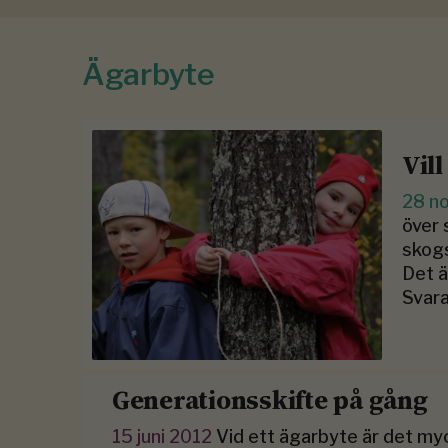
Ägarbyte
Vil
28 n
över 
skogs
Det ä
Svar
Generationsskifte på gång
15 juni 2012
Vid ett ägarbyte är det myc