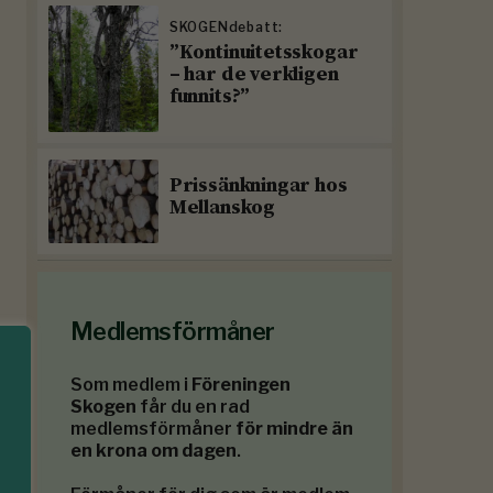
SKOGENdebatt:
”Kontinuitetsskogar
– har de verkligen
funnits?”
Prissänkningar hos
Mellanskog
Medlemsförmåner
Som medlem i
Föreningen
Skogen
får du en rad
medlemsförmåner
för mindre än
en krona om dagen
.