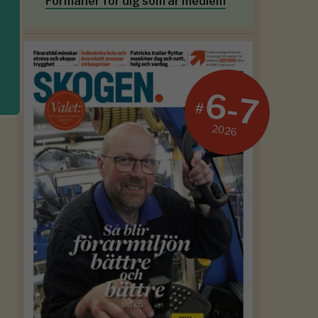
Förmåner för dig som är medlem
6-7
#
2026