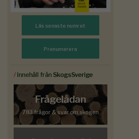
Läs senaste numret
Prenumerera
/
Innehåll från
SkogsSverige
Frågelådan
783 frågor & svar om skogen