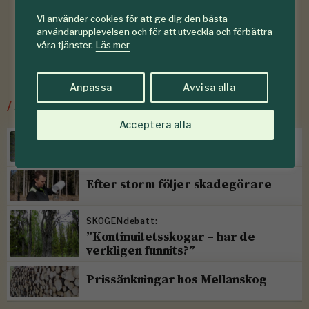
Vi använder cookies för att ge dig den bästa
användarupplevelsen och för att utveckla och förbättra
våra tjänster.
Läs mer
Anpassa
Avvisa alla
/
Senaste ur Skogsskötsel
Acceptera alla
Torr höst försvagar sommargran
Efter storm följer skadegörare
SKOGENdebatt:
”Kontinuitetsskogar – har de
verkligen funnits?”
Prissänkningar hos Mellanskog