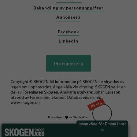
Behandling av personuppgifter
Annonsera
Facebook
Linkedin
Prenumerera
Copyright © SKOGEN All information på SKOGEN.se skyddas av
lagen om upphovsrätt. Ange källa vid citering. SKOGEN.se är en
del av Föreningen Skogen. Ansvarig utgivare: Johan Larsson
utsedd av Föreningen Skogen. Databasens namn:
På väg
www.skogen.se
Byggd med
av WonderFour
Johan vikar för Emma i norr