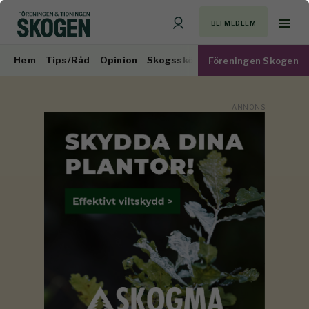
BLI MEDLEM
Hem
Tips/Råd
Opinion
Skogsskötsel
Virkesmarknad
Föreningen Skogen