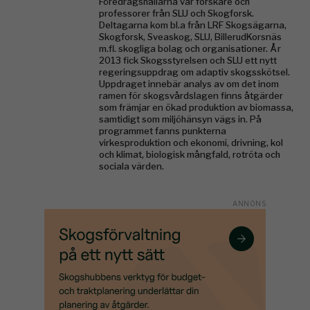
Föredragshållarna var forskare och
professorer från SLU och Skogforsk.
Deltagarna kom bl.a från LRF Skogsägarna,
Skogforsk, Sveaskog, SLU, BillerudKorsnäs
m.fl. skogliga bolag och organisationer. År
2013 fick Skogsstyrelsen och SLU ett nytt
regeringsuppdrag om adaptiv skogsskötsel.
Uppdraget innebär analys av om det inom
ramen för skogsvårdslagen finns åtgärder
som främjar en ökad produktion av biomassa,
samtidigt som miljöhänsyn vägs in. På
programmet fanns punkterna
virkesproduktion och ekonomi, drivning, kol
och klimat, biologisk mångfald, rotröta och
sociala värden.