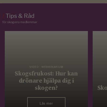
/
Tips & Råd
för skogens medlemmar
VIDEO - WEBBINARIUM
Skogsfrukost: Hur kan
drönare hjälpa dig i
skogen?
Sko
Läs mer