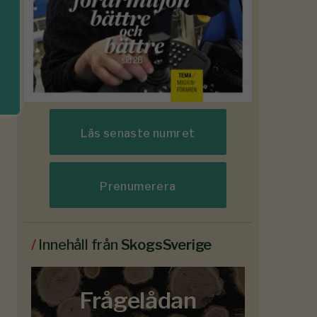
Läs senaste numret
Prenumerera
/
Innehåll från
SkogsSverige
Frågelådan