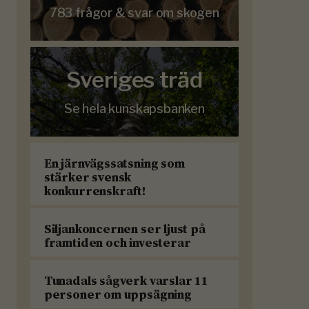
783 frågor & svar om skogen
Sveriges träd
Se hela kunskapsbanken
En järnvägssatsning som
stärker svensk
konkurrenskraft!
Siljankoncernen ser ljust på
framtiden och investerar
Tunadals sågverk varslar 11
personer om uppsägning