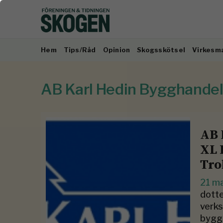
Hem
Tips/Råd
Opinion
Skogsskötsel
Virkesm
AB Karl Hedin Bygghande
AB 
XL 
Tro
21 m
dotte
verks
bygg-