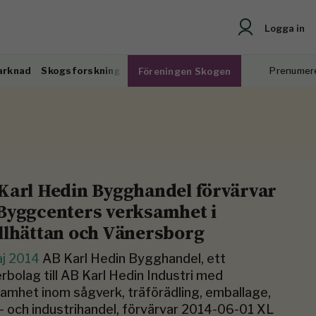
Logga in
arknad
Skogsforskning
Prenumer
Föreningen Skogen
l
Karl Hedin Bygghandel förvärvar
Byggcenters verksamhet i
llhättan och Vänersborg
aj 2014
AB Karl Hedin Bygghandel, ett
rbolag till AB Karl Hedin Industri med
amhet inom sågverk, träförädling, emballage,
 och industrihandel, förvärvar 2014-06-01 XL