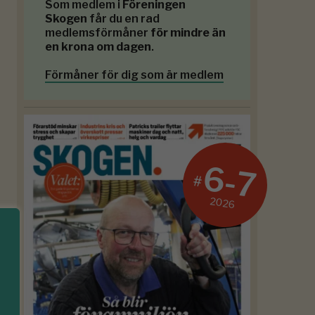
Som medlem i
Föreningen
Skogen
får du en rad
medlemsförmåner
för mindre än
en krona om dagen
.
Förmåner för dig som är medlem
6-7
#
2026