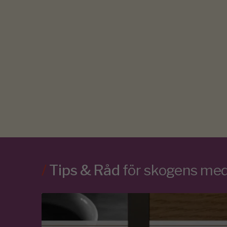
/
Tips & Råd
för skogens m