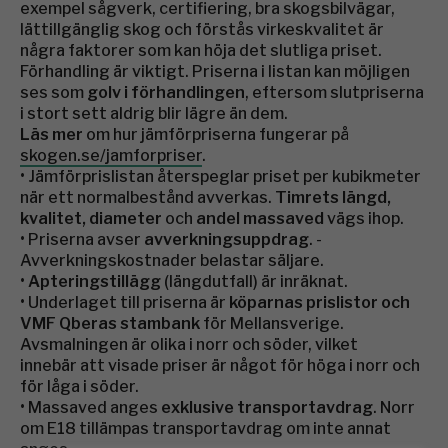
exempel sågverk, certifiering, bra skogsbilvägar,
lättillgänglig skog och förstås virkeskvalitet är
några faktorer som kan höja det slutliga priset.
Förhandling är viktigt. Priserna i listan kan möjligen
ses som
golv i förhandlingen
, eftersom slutpriserna
i stort sett aldrig blir lägre än dem.
Läs mer
om hur jämförpriserna fungerar på
skogen.se/jamforpriser
.
• Jämförprislistan återspeglar priset per kubikmeter
när ett normal­bestånd avverkas.
Timrets längd,
kvalitet, diameter
och
andel massaved
vägs ihop.
• Priserna avser
avverkningsuppdrag
. ­
Avverkningskostnader belastar säljare.
•
Apteringstillägg
(längdutfall) är ­inräknat.
• Underlaget till priserna är
köparnas prislistor och
VMF Qberas stambank
för Mellansverige.
Avsmalningen är olika i norr och söder, vilket
innebär att visade priser är något för höga i norr och
för låga i söder.
• Massaved anges
exklusive transportavdrag
. Norr
om E18 tillämpas transportavdrag om inte annat