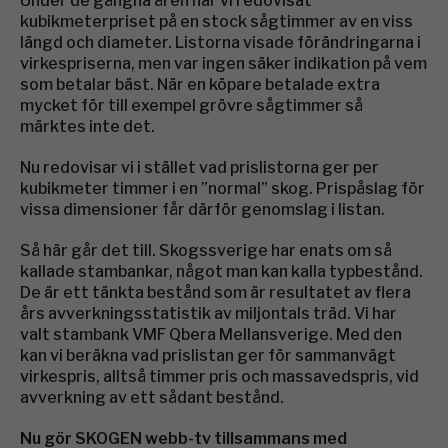
Under de gångna åren har vi redovisat
kubikmeterpriset på en stock sågtimmer av en viss
längd och diameter. Listorna visade förändringarna i
virkespriserna, men var ingen säker indikation på vem
som betalar bäst. När en köpare betalade extra
mycket för till exempel grövre sågtimmer så
märktes inte det.
Nu redovisar vi i stället vad prislistorna ger per
kubikmeter timmer i en ”normal” skog. Prispåslag för
vissa dimensioner får därför genomslag i listan.
Så här går det till. Skogssverige har enats om så
kallade stambankar, något man kan kalla typbestånd.
De är ett tänkta bestånd som är resultatet av flera
års avverkningsstatistik av miljontals träd. Vi har
valt stambank VMF Qbera Mellansverige. Med den
kan vi beräkna vad prislistan ger för sammanvägt
virkespris, alltså timmer pris och massavedspris, vid
avverkning av ett sådant bestånd.
Nu gör SKOGEN webb-tv tillsammans med