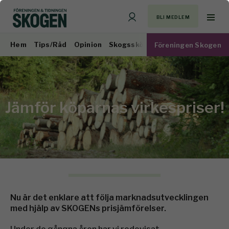
BLI MEDLEM
Hem
Tips/Råd
Opinion
Skogsskötsel
Virkesmarknad
Föreningen Skogen
Jämför köparnas virkespriser!
Nu är det enklare att följa marknadsutvecklingen
med hjälp av SKOGENs prisjämförelser.