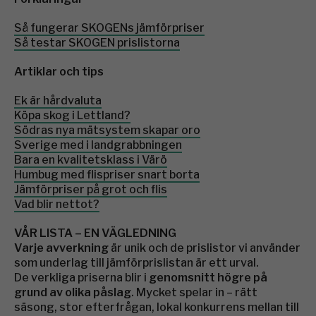
Så fungerar SKOGENs jämförpriser
Så testar SKOGEN prislistorna
Artiklar och tips
Ek är hårdvaluta
Köpa skog i Lettland?
Södras nya mätsystem skapar oro
Sverige med i landgrabbningen
Bara en kvalitetsklass i Värö
Humbug med flispriser snart borta
Jämförpriser på grot och flis
Vad blir nettot?
VÅR LISTA – EN VÄGLEDNING
Varje avverkning
är unik och de prislistor vi använder
som underlag till jämförprislistan är ett urval.
De verkliga priserna blir i
genomsnitt högre på
grund av olika påslag
. Mycket spelar in – rätt
säsong, stor efterfrågan, lokal konkurrens mellan till