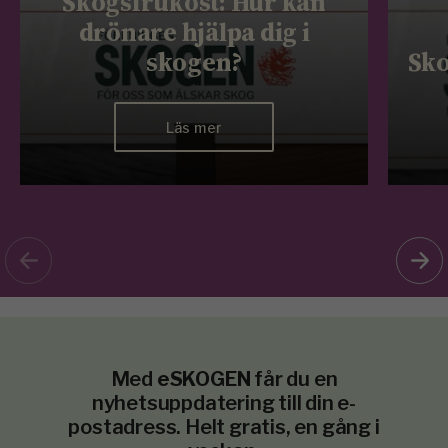
Skogsfrukost: Hur kan
drönare hjälpa dig i
skogen?
Sko
Läs mer
Med
eSKOGEN
får du en
nyhetsuppdatering till din e-
postadress. Helt gratis, en gång i