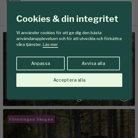
anges.
Cookies & din integritet
Vi använder cookies för att ge dig den bästa
användarupplevelsen och för att utveckla och förbättra
Föreningen Skogen
våra tjänster.
Läs mer
Anpassa
Avvisa alla
Om oss
I 140 år har vi verkat för
Acceptera alla
aktivare & hållbarare
brukande av skogen
Föreningen Skogen