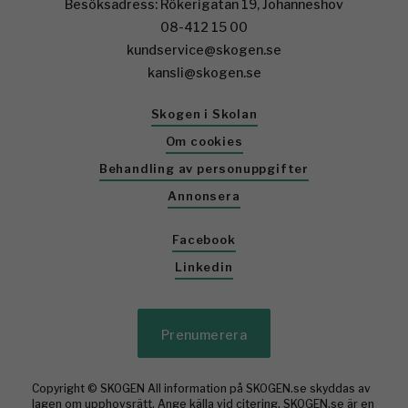
Besöksadress: Rökerigatan 19, Johanneshov
08-412 15 00
kundservice@skogen.se
kansli@skogen.se
Skogen i Skolan
Om cookies
Behandling av personuppgifter
Annonsera
Facebook
Linkedin
Prenumerera
Copyright © SKOGEN All information på SKOGEN.se skyddas av
lagen om upphovsrätt. Ange källa vid citering. SKOGEN.se är en