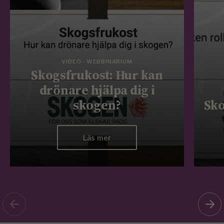
VIDEO - WEBBINARIUM
Skogsfrukost: Hur kan
drönare hjälpa dig i
skogen?
Sko
Läs mer