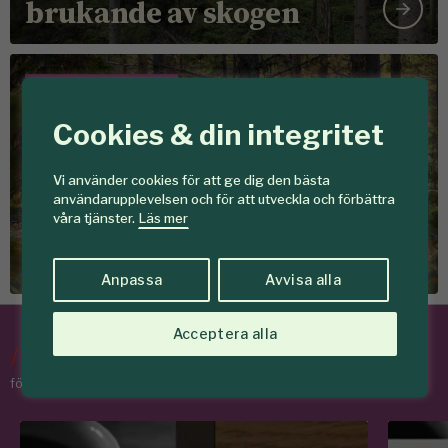
brukande av skogen
Föreningen Skogen
Cookies & din integritet
Vi använder cookies för att ge dig den bästa
Det här vill vi
användarupplevelsen och för att utveckla och förbättra
Tillsammans skapar vi
våra tjänster.
Läs mer
skogar som ger mer
Anpassa
Avvisa alla
Acceptera alla
/
Tips & Råd
för skogens medlemmar