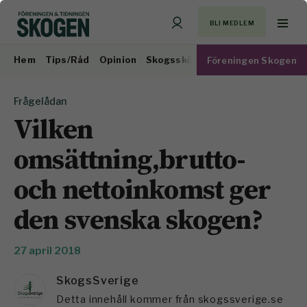
BLI MEDLEM
Hem
Tips/Råd
Opinion
Skogsskötsel
Virkesmarknad
Föreningen Skogen
Frågelådan
Vilken
omsättning,brutto-
och nettoinkomst ger
den svenska skogen?
27 april 2018
SkogsSverige
Detta innehåll kommer från skogssverige.se