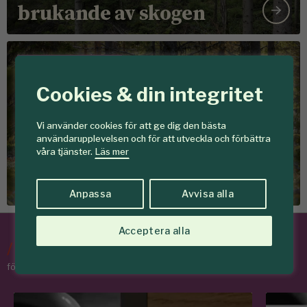
brukande av skogen
Föreningen Skogen
Cookies & din integritet
Vi använder cookies för att ge dig den bästa
Det här vill vi
användarupplevelsen och för att utveckla och förbättra
våra tjänster.
Läs mer
Tillsammans skapar vi
skogar som ger mer
Anpassa
Avvisa alla
Acceptera alla
/
Tips & Råd
för skogens medlemmar