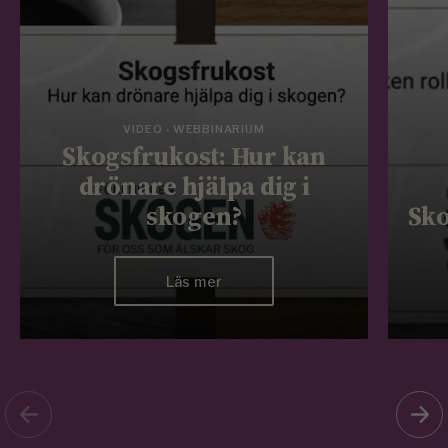
VIDEO - WEBBINARIUM
Skogsfrukost: Hur kan
drönare hjälpa dig i
skogen?
Sko
Läs mer