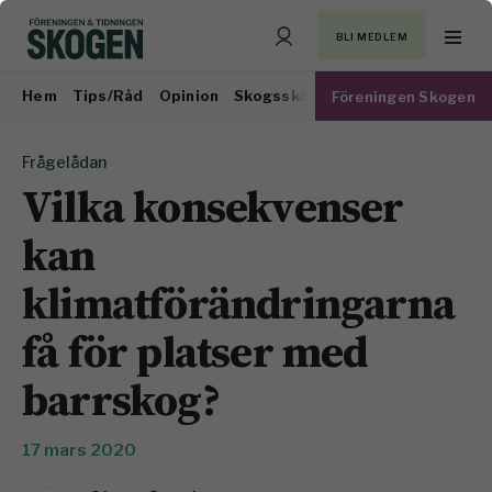
BLI MEDLEM
Hem
Tips/Råd
Opinion
Skogsskötsel
Virkesmarknad
Föreningen Skogen
Frågelådan
Vilka konsekvenser
kan
klimatförändringarna
få för platser med
barrskog?
17 mars 2020