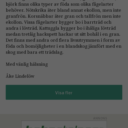
björk finns olika typer av föda som olika fågelarter
behöver. Nötskrika äter bland annat ekollon, men inte
granfrön. Korsnäbbar äter gran och tallfrön men inte
ekollon. Vissa fågelarter bygger bo i barrträd och
andra i lövträd. Kattuggla bygger bo i ihåliga lövträd
medan tretåig hackspett hackar ut sitt bohål i en gran.
Det finns med andra ord flera livsutrymmen i form av
föda och bomöjligheter i en blandskog jämfört med en
skog med bara ett trädslag.
Med vänlig hälsning
Åke Lindelöw
Visa fler