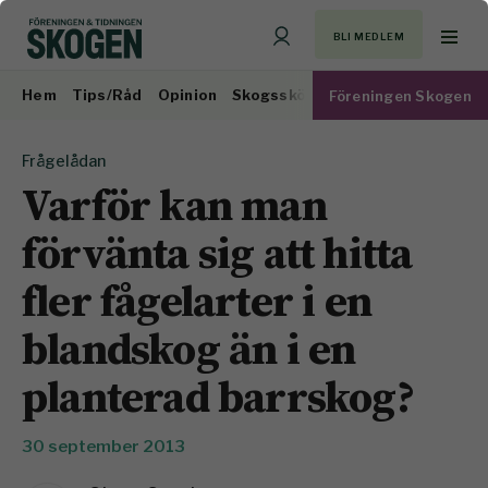
BLI MEDLEM
Hem
Tips/Råd
Opinion
Skogsskötsel
Virkesmarknad
Föreningen Skogen
Frågelådan
Varför kan man
förvänta sig att hitta
fler fågelarter i en
blandskog än i en
planterad barrskog?
30 september 2013