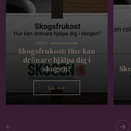
VIDEO - WEBBINARIUM
Skogsfrukost: Hur kan
drönare hjälpa dig i
skogen?
Sko
Läs mer