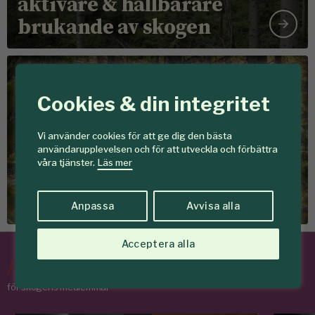
aktivare & hållbarare
brukande av skogen
Föreningen Skogen
Cookies & din integritet
Vi använder cookies för att ge dig den bästa
användarupplevelsen och för att utveckla och förbättra
Det här vill vi
våra tjänster.
Läs mer
Tillsammans skapar vi
skogar som ger mer
Anpassa
Avvisa alla
Acceptera alla
/
Tips & Råd
för skogens medlemmar